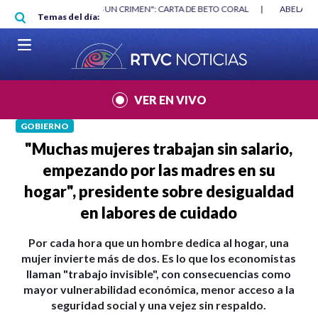
Pasar al contenido principal
|
"HABLAR NO ES UN CRIMEN": CARTA DE BETO CORAL
|
ABELARDO DE
Temas del día:
VER EN VIVO
GOBIERNO
"Muchas mujeres trabajan sin salario,
empezando por las madres en su
hogar", presidente sobre desigualdad
en labores de cuidado
Por cada hora que un hombre dedica al hogar, una
mujer invierte más de dos. Es lo que los economistas
llaman "trabajo invisible", con consecuencias como
mayor vulnerabilidad económica, menor acceso a la
seguridad social y una vejez sin respaldo.