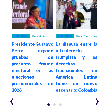
POLÍTICA
Hace 3 días
POLÍTICA
Hace 2 semanas
POLÍ
Presidente Gustavo
La disputa entre la
Con
De la
Petro expone
ultraderecha
su
a en
pruebas de
trumpista y las
de
sado
presunto fraude
derechas
elim
egia
electoral en las
tradicionales en
a c
al e
elecciones
América Latina
es
n de
presidenciales de
tiene un nuevo
$62.
2026
escenario: Colombia
año
‹
›