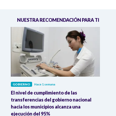
NUESTRA RECOMENDACIÓN PARA TI
GOBIERNO
Hace 1 semana
GOBI
El nivel de cumplimiento de las
“El e
transferencias del gobierno nacional
pres
hacia los municipios alcanza una
el m
ejecución del 95%