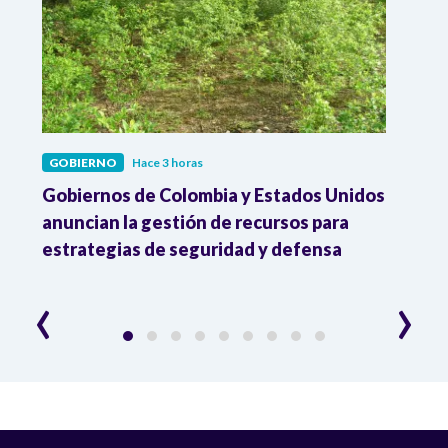
GOBIERNO
Hace 3 horas
GOBI
Gobiernos de Colombia y Estados Unidos
El ni
anuncian la gestión de recursos para
tran
estrategias de seguridad y defensa
haci
ejec
‹
›