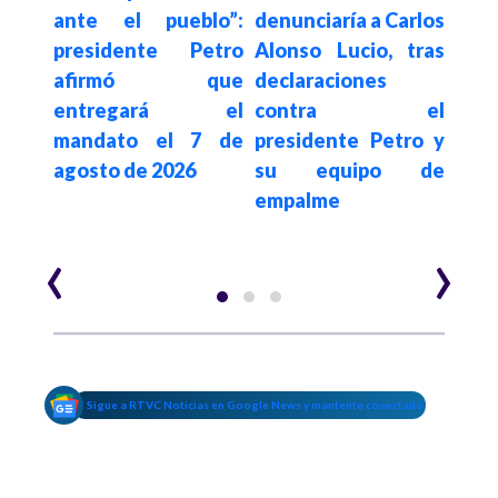
istro
ante el pueblo”:
denunciaría a Carlos
Empa
nda
presidente Petro
Alonso Lucio, tras
es
como
afirmó que
declaraciones
dem
 del
entregará el
contra el
una
n el
mandato el 7 de
presidente Petro y
pena
 de
agosto de 2026
su equipo de
una
e la
empalme
polí
‹
›
Sigue a RTVC Noticias en Google News y mantente conectado