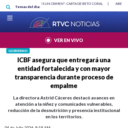
Pasar al contenido principal
RGAN
|
"HABLAR NO ES UN CRIMEN": CARTA DE BETO CORAL
|
ABELAR
Temas del día:
VER EN VIVO
GOBIERNO
ICBF asegura que entregará una
entidad fortalecida y con mayor
transparencia durante proceso de
empalme
La directora Astrid Cáceres destacó avances en
atención a la niñez y comunicades vulnerables,
reducción de la desnutrición y presencia institucional
en los territorios.
04 de Julio 2026, 9:19 AM