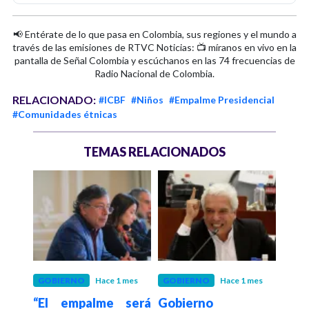
📢 Entérate de lo que pasa en Colombia, sus regiones y el mundo a
través de las emisiones de RTVC Noticias: 📺 míranos en vivo en la
pantalla de Señal Colombia y escúchanos en las 74 frecuencias de
Radio Nacional de Colombia.
RELACIONADO:
#ICBF
#Niños
#Empalme Presidencial
#Comunidades étnicas
TEMAS RELACIONADOS
 mes
GOBIERNO
Hace 1 mes
GOBIERNO
Hace 1 mes
GOB
etro
“El empalme será
Gobierno
Comi