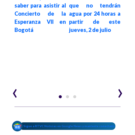
ados
saber para asistir al
que no tendrán
resp
s y
Concierto de la
agua por 24 horas a
deso
que
Esperanza VII en
partir de este
pac
una
Bogotá
jueves, 2 de julio
Cep
gob
Espr
 de
‹
›
Sigue a RTVC Noticias en Google News y mantente conectado