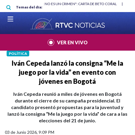
Pasar al contenido principal
RGAN
|
"HABLAR NO ES UN CRIMEN": CARTA DE BETO CORAL
|
ABELAR
Temas del día:
VER EN VIVO
POLÍTICA
Iván Cepeda lanzó la consigna “Me la
juego por la vida” en evento con
jóvenes en Bogotá
Iván Cepeda reunió a miles de jóvenes en Bogotá
durante el cierre de su campaña presidencial. El
candidato presentó propuestas para la juventud y
lanzó la consigna “Me la juego por la vida” de cara a las
elecciones del 21 de junio.
03 de Junio 2026, 9:09 PM