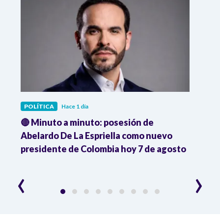
POLÍTICA
Hace 1 día
POLÍ
🔴 Minuto a minuto: posesión de
Gabin
Abelardo De La Espriella como nuevo
qued
presidente de Colombia hoy 7 de agosto
mini
‹
›