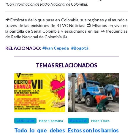
*Con información de Radio Nacional de Colombia.
📢 Entérate de lo que pasa en Colombia, sus regiones y el mundo a
través de las emisiones de RTVC Noticias: 📺 Míranos en vivo en
la pantalla de Señal Colombia y escúchanos en las 74 frecuencias
de Radio Nacional de Colombia 📻.
RELACIONADO:
#Ivan Cepeda
#Bogotá
TEMAS RELACIONADOS
es
CULTURA
Hace 1 semana
BOGOTÁ
Hace 1 mes
POLÍ
epta
Todo lo que debes
Estos son los barrios
Pac