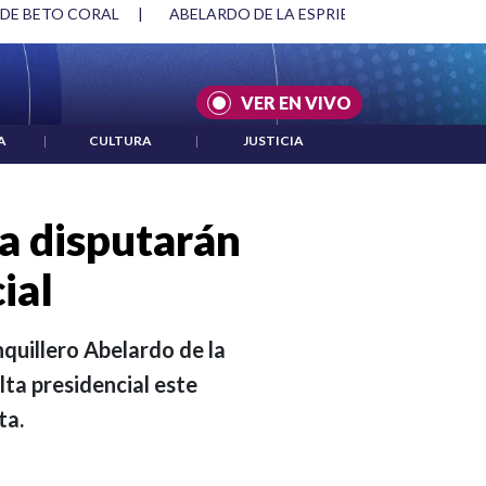
SPRIELLA Y DMG
|
ACUERDOS ENTRE ESTADOS UNIDOS E IRÁ
VER EN VIVO
A
|
CULTURA
|
JUSTICIA
la disputarán
ial
quillero Abelardo de la
lta presidencial este
ta.