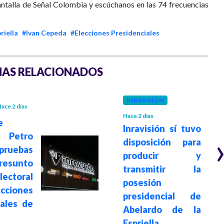
antalla de Señal Colombia y escúchanos en las 74 frecuencias
riella
#Ivan Cepeda
#Elecciones Presidenciales
AS RELACIONADOS
INRAVISIÓN
ace 2 días
Hace 2 días
e
Inravisión sí tuvo
 Petro
disposición para
ruebas
producir y
sunto
transmitir la
ectoral
posesión
ecciones
presidencial de
iales de
Abelardo de la
Espriella