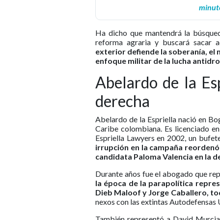
minuto
Ha dicho que mantendrá la búsqueda
reforma agraria y buscará sacar a
exterior defiende la soberanía, el
enfoque militar de la lucha antidr
Abelardo de la Esp
derecha
Abelardo de la Espriella nació en Bog
Caribe colombiana. Es licenciado e
Espriella Lawyers en 2002, un bufet
irrupción en la campaña reordenó 
candidata Paloma Valencia en la 
Durante años fue el abogado que rep
la época de la parapolítica repre
Dieb Maloof y Jorge Caballero, t
nexos con las extintas Autodefensas
También representó a David Murcia