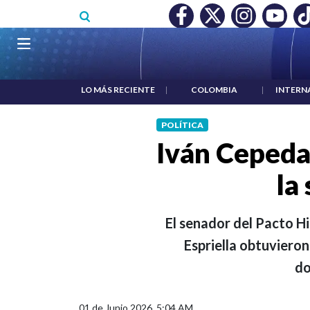
Pasar al contenido principal
O MÍNIMO NO DESTRUYÓ EMPLEO: JP MORGAN
|
"HABLAR NO
Navegación principal
LO MÁS RECIENTE
|
COLOMBIA
|
INTERN
POLÍTICA
Iván Cepeda 
la
El senador del Pacto H
Espriella obtuvieron
do
01 de Junio 2026, 5:04 AM