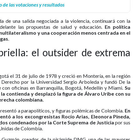
 de las votaciones y resultados
 de una salida negociada a la violencia, continuará con la
delante las propuestas de salud y educación.
En política
 multilateralismo y una cooperación menos centrada en el
ogas
.
riella: el outsider de extrema
otá el 31 de julio de 1978 y creció en Montería, en la región
n Derecho por la Universidad Sergio Arboleda y fundó De la
e con oficinas en Barranquilla, Bogotá, Medellín y Miami.
Su
la contienda y desplazó la figura de Álvaro Uribe con su
derecha colombiana.
resentó a parapolíticos, y figuras polémicas de Colombia.
En
sentó a los excongresistas Rocío Arias, Eleonora Pineda,
odos condenados por la Corte Suprema de Justicia
por sus
 Unidas de Colombia.
 Guzmán, creador de la pirámide DMG, una de las mayores