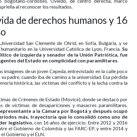
do bogotano-cordobés. Oviedo, de centro derecha, marcó
spriella al reconocer los resultados.
vida de derechos humanos y 16
so
 Universidad San Clemente de Ohrid, en Sofía, Bulgaria, y se
 humanitario en la Universidad Católica de Lyon, Francia.
Su
tico de izquierda y senador de la Unión Patriótica, fue
gentes del Estado en complicidad con paramilitares
.
s imágenes de un joven Cepeda, entrevistado en la calle poco
 su padre, cuando iba de camino a la universidad. Esa pérdida
moria histórica, las víctimas del conflicto y la lucha contra la
timas de Crímenes de Estado (Movice), donde se destacó por
 de víctimas de desapariciones y masacres paramilitares.
representante a la Cámara por Bogotá y después ocupó
períodos más, trayectoria que lo consolidó como uno de
er legislativo
, con 16 años de ejercicio. Entre 2012 y 2016
entre el Gobierno de Colombia y las FARC-EP, y entre 2014 y
 el Gobierno y el ELN.