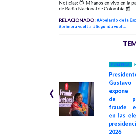
Noticias: 📺 Míranos en vivo en la p
de Radio Nacional de Colombia 📻.
RELACIONADO:
#Abelardo de la Esp
#primera vuelta
#Segunda vuelta
TEM
GOBIERNO
Hace 1 mes
POLÍTICA
H
Gobierno
President
denunciaría a
‹
Gustavo
Carlos Alonso
expone p
Lucio, tras
de pre
declaraciones
fraude el
contra el
en las el
presidente Petro
presidenc
y su equipo de
2026
empalme