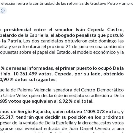
a elección entre la continuidad de las reformas de Gustavo Petro y un p
 presidencial entre el senador Iván Cepeda Castro,
belardo de la Espriella, el abogado penalista que postuló
la Patria
. Los dos candidatos obtuvieron este domingo las
lta y se enfrentarán el próximo 21 de junio en una contienda
 opuestas sobre el papel del Estado, el modelo económico y la
0 % de mesas informadas, el primer puesto lo ocupó De la
utinio, 10'361.499 votos. Cepeda, por su lado, obtenido
40,90 % de los sufragantes
.
fue la de Paloma Valencia, senadora del Centro Democrático
o Uribe Vélez, quien declaró de inmediato su adhesión a De la
85 votos que equivalen al 6,92 % del total
.
anos de Sergio Fajardo, quien obtuvo 1'009.073 votos, y
25.517, tendrán que decidir su posición en los próximos
 pesar de la ventaja de De la Espriella y la derecha, estos votos
grarse una eventual entrada de Juan Daniel Oviedo a una