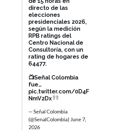
de 15 horas en
directo de las
elecciones
presidenciales 2026,
según la medición
RPB ratings del
Centro Nacional de
Consultoría, con un
rating de hogares de
64477.
📺Señal Colombia
fue…
pic.twitter.com/0D4F
NmV2Dx
— Señal Colombia
(@SenalColombia)
June 7,
2026