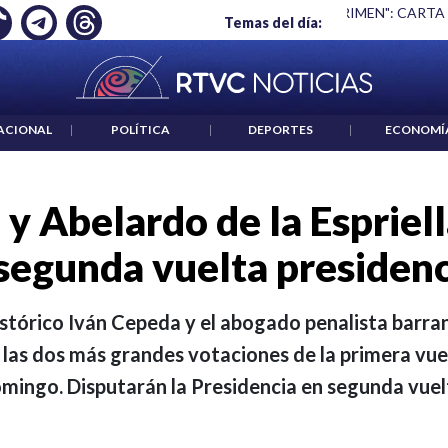
 ES UN CRIMEN": CARTA DE BETO CORAL
|
ABELARDO DE LA E
Temas del día:
ACIONAL
|
POLÍTICA
|
DEPORTES
|
ECONOMÍ
y Abelardo de la Espriel
 segunda vuelta presidenc
istórico Iván Cepeda y el abogado penalista barran
 las dos más grandes votaciones de la primera vue
mingo. Disputarán la Presidencia en segunda vuel