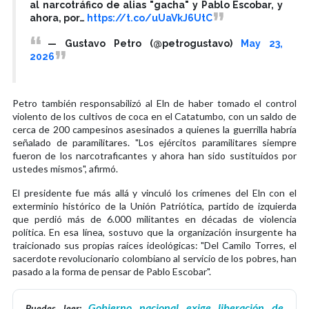
al narcotráfico de alias "gacha" y Pablo Escobar, y
ahora, por…
https://t.co/uUaVkJ6UtC
— Gustavo Petro (@petrogustavo)
May 23,
2026
Petro también responsabilizó al Eln de haber tomado el control
violento de los cultivos de coca en el Catatumbo, con un saldo de
cerca de 200 campesinos asesinados a quienes la guerrilla habría
señalado de paramilitares. "Los ejércitos paramilitares siempre
fueron de los narcotraficantes y ahora han sido sustituidos por
ustedes mismos", afirmó.
El presidente fue más allá y vinculó los crímenes del Eln con el
exterminio histórico de la Unión Patriótica, partido de izquierda
que perdió más de 6.000 militantes en décadas de violencia
política. En esa línea, sostuvo que la organización insurgente ha
traicionado sus propias raíces ideológicas: "Del Camilo Torres, el
sacerdote revolucionario colombiano al servicio de los pobres, han
pasado a la forma de pensar de Pablo Escobar".
Gobierno nacional exige liberación de
Puedes leer: