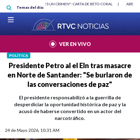
Pasar al contenido principal
RGAN
|
"HABLAR NO ES UN CRIMEN": CARTA DE BETO CORAL
|
ABELAR
Temas del día:
VER EN VIVO
POLÍTICA
Presidente Petro al el Eln tras masacre
en Norte de Santander: "Se burlaron de
las conversaciones de paz"
El presidente responsabilizó a la guerrilla de
desperdiciar la oportunidad histórica de paz y la
acusó de haberse convertido en un actor del
narcotráfico.
24 de Mayo 2026, 10:31 AM