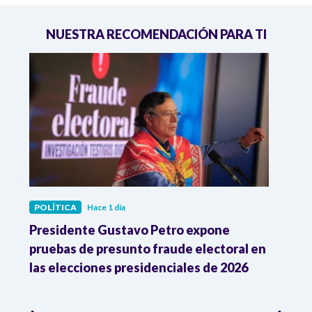
NUESTRA RECOMENDACIÓN PARA TI
POLÍTICA
Hace 1 día
POLÍ
ia
Presidente Gustavo Petro expone
La d
pruebas de presunto fraude electoral en
trum
las elecciones presidenciales de 2026
en A
esce