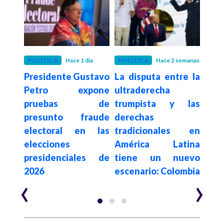
POLÍTICA
Hace 1 día
POLÍTICA
Hace 2 semanas
POLÍ
Presidente Gustavo
La disputa entre la
Con
De la
Petro expone
ultraderecha
su
a en
pruebas de
trumpista y las
de
sado
presunto fraude
derechas
elim
egia
electoral en las
tradicionales en
a c
al e
elecciones
América Latina
es
n de
presidenciales de
tiene un nuevo
$62.
2026
escenario: Colombia
año
‹
›