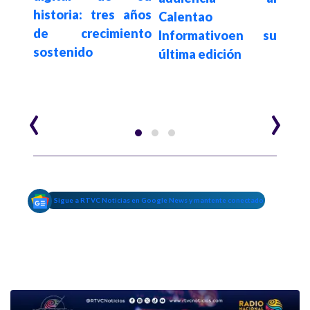
historia: tres años
s en
Calentao
el 
de crecimiento
tina
Informativoen su
acer
sostenido
uevo
última edición
los
ombia
"Fui
de l
‹
›
Sigue a RTVC Noticias en Google News y mantente conectado