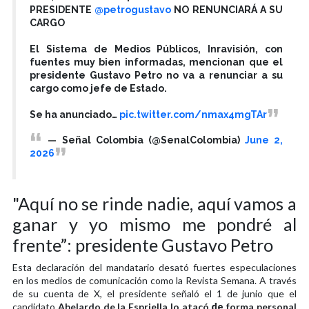
PRESIDENTE
@petrogustavo
NO RENUNCIARÁ A SU
CARGO
El Sistema de Medios Públicos, Inravisión, con
fuentes muy bien informadas, mencionan que el
presidente Gustavo Petro no va a renunciar a su
cargo como jefe de Estado.
Se ha anunciado…
pic.twitter.com/nmax4mgTAr
— Señal Colombia (@SenalColombia)
June 2,
2026
"Aquí no se rinde nadie, aquí vamos a
ganar y yo mismo me pondré al
frente”: presidente Gustavo Petro
Esta declaración del mandatario desató fuertes especulaciones
en los medios de comunicación como la Revista Semana. A través
de su cuenta de X, el presidente señaló el 1 de junio que el
candidato
Abelardo de la Espriella lo atacó
de
forma personal