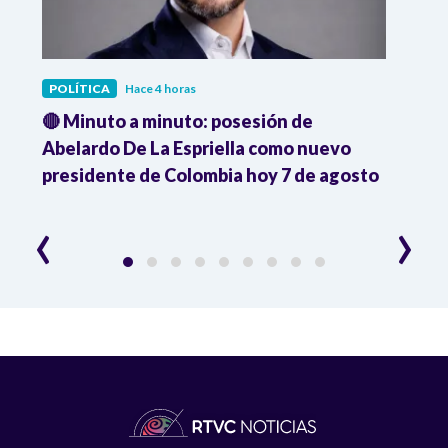
POLÍTICA
Hace 4 horas
POLÍ
🔴 Minuto a minuto: posesión de
Gabin
Abelardo De La Espriella como nuevo
qued
presidente de Colombia hoy 7 de agosto
mini
‹
›