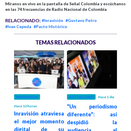
Míranos en vivo en la pantalla de Señal Colombia y escúchanos
en las 74 frecuencias de Radio Nacional de Colombia
RELACIONADO:
#Inravisión
#Gustavo Petro
#Ivan Cepeda
#Pacto Histórico
TEMAS RELACIONADOS
emanas
INRAVISIÓN
ACTUALIDAD
Hace 1 día
INRA
re la
"Un periodismo
El
Hace 10 horas
Inravisión atraviesa
diferente": así
Inf
el mejor momento
 las
despidió la
de
digital de su
audiencia al
con