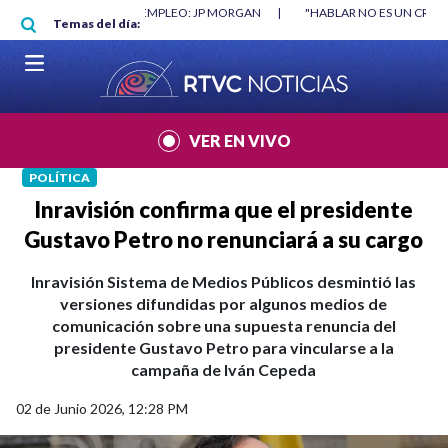
Pasar al contenido principal
ORGAN
|
"HABLAR NO ES UN CRIMEN": CARTA DE BETO CORAL
|
ABELA
Temas del día:
VER EN VIVO
POLÍTICA
Inravisión confirma que el presidente
Gustavo Petro no renunciará a su cargo
Inravisión Sistema de Medios Públicos desmintió las
versiones difundidas por algunos medios de
comunicación sobre una supuesta renuncia del
presidente Gustavo Petro para vincularse a la
campaña de Iván Cepeda
02 de Junio 2026, 12:28 PM