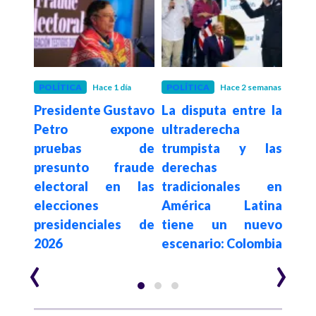
POLÍTICA
Hace 1 día
POLÍTICA
Hace 2 semanas
POLÍ
Presidente Gustavo
La disputa entre la
Con
De la
Petro expone
ultraderecha
su
a en
pruebas de
trumpista y las
de
sado
presunto fraude
derechas
elim
egia
electoral en las
tradicionales en
a c
al e
elecciones
América Latina
es
n de
presidenciales de
tiene un nuevo
$62.
2026
escenario: Colombia
año
‹
›