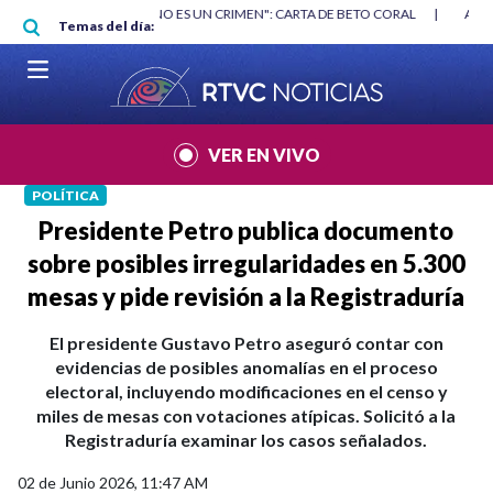
Pasar al contenido principal
RGAN
|
"HABLAR NO ES UN CRIMEN": CARTA DE BETO CORAL
|
ABELAR
Temas del día:
VER EN VIVO
POLÍTICA
Presidente Petro publica documento
sobre posibles irregularidades en 5.300
mesas y pide revisión a la Registraduría
El presidente Gustavo Petro aseguró contar con
evidencias de posibles anomalías en el proceso
electoral, incluyendo modificaciones en el censo y
miles de mesas con votaciones atípicas. Solicitó a la
Registraduría examinar los casos señalados.
02 de Junio 2026, 11:47 AM