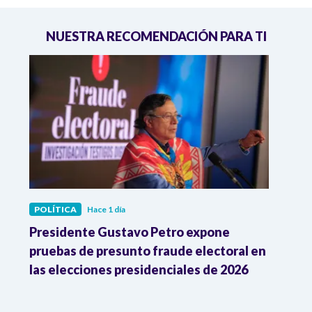
NUESTRA RECOMENDACIÓN PARA TI
POLÍTICA
Hace 1 día
POLÍ
ia
Presidente Gustavo Petro expone
La d
pruebas de presunto fraude electoral en
trum
las elecciones presidenciales de 2026
en A
esce