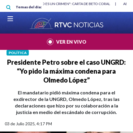
Pasar al contenido principal
RGAN
|
"HABLAR NO ES UN CRIMEN": CARTA DE BETO CORAL
|
ABELAR
Temas del día:
VER EN VIVO
POLÍTICA
Presidente Petro sobre el caso UNGRD:
“Yo pido la máxima condena para
Olmedo López”
El mandatario pidió máxima condena para el
exdirector de la UNGRD, Olmedo López, tras las
declaraciones que hizo por su colaboración a la
justicia en medio del escándalo de corrupción.
03 de Julio 2025, 4:17 PM