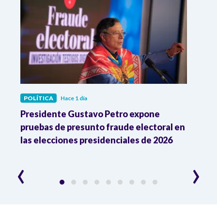
POLÍTICA
Hace 1 día
POLÍ
ia
Presidente Gustavo Petro expone
La d
pruebas de presunto fraude electoral en
trum
las elecciones presidenciales de 2026
en A
esce
‹
›