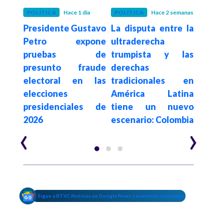
 mes
POLÍTICA
Hace 1 día
POLÍTICA
Hace 2 semanas
POLÍ
para
Presidente Gustavo
La disputa entre la
Con
ores
Petro expone
ultraderecha
su
este
pruebas de
trumpista y las
de
argo
presunto fraude
derechas
elim
e al
electoral en las
tradicionales en
a c
nada
elecciones
América Latina
es
ce
presidenciales de
tiene un nuevo
$62.
2026
escenario: Colombia
año
‹
›
Sigue a RTVC Noticias en Google News y mantente conectado