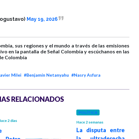
rogustavo)
May 19, 2026
ombia, sus regiones y el mundo a través de las emisiones
ivo en la pantalla de Señal Colombia y escúchanos en las
 de Colombia
avier Milei
#Benjamín Netanyahu
#Nasry Asfura
AS RELACIONADOS
POLÍTICA
ace 2 días
Hace 2 semanas
La disputa entre
e
la ultraderecha
 Petro