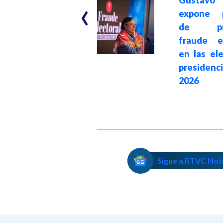
‹
desempleo que el
expone p
presidente
de pre
Gustavo Petro le
fraude el
entrega al
en las el
próximo gobierno
presidenc
2026
Sigue a RTVC Not