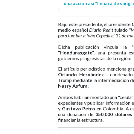
una acción así "llenará de sang
Bajo este precedente, el presidente
G
medio español
Diario Red
titulado
"M
para tumbar a Iván Cepeda el 31 de ma
Dicha publicación vincula la
"O
"Hondurasgate"
, una presunta es
gobiernos progresistas de la región.
El artículo periodístico menciona g
Orlando Hernández
—condenado p
Trump mediante la intermediación 
Nasry Asfura
.
Ambos habrían montado una "célula" d
expedientes y publicar información 
y
Gustavo Petro
en Colombia. A es
una donación de
350.000 dólare
financiar la estructura.