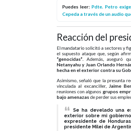
Puedes leer:
Pdte. Petro exige
Cepeda a través de un audio qu
Reacción del pres
El mandatario solicitó a sectores y f
el supuesto ataque que, según afir
“genocidas”
. Además, aseguró qu
Netanyahu y Juan Orlando Herná
hecha en el exterior contra su Gob
Asimismo, señaló que la presunta re
vinculada al excanciller,
Jaime Be
reuniones con algunos
grupos empre
bajo amenazas
de perder sus emple
Se ha develado una es
exterior sobre mi gobierno
expresidente de Honduras 
presidente Milei de Argent