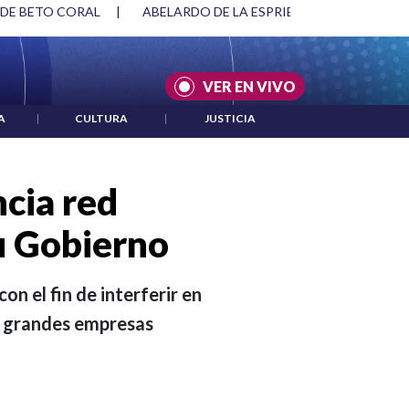
SPRIELLA Y DMG
|
ACUERDOS ENTRE ESTADOS UNIDOS E IRÁ
VER EN VIVO
A
|
CULTURA
|
JUSTICIA
cia red
su Gobierno
n el fin de interferir en
de grandes empresas