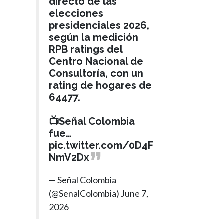
directo de las
elecciones
presidenciales 2026,
según la medición
RPB ratings del
Centro Nacional de
Consultoría, con un
rating de hogares de
64477.
📺Señal Colombia
fue…
pic.twitter.com/0D4F
NmV2Dx
— Señal Colombia
(@SenalColombia)
June 7,
2026