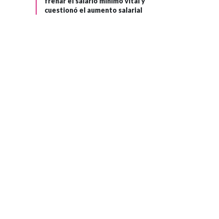
frenar el salario mínimo vital y
cuestionó el aumento salarial