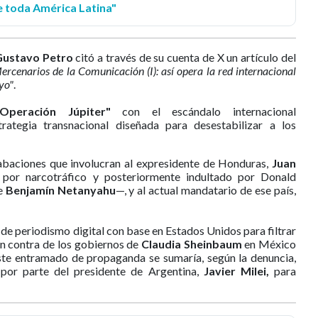
re toda América Latina"
ustavo Petro
citó a través de su cuenta de X un artículo del
ercenarios de la Comunicación (I): así opera la red internacional
yo"
.
peración Júpiter"
con el escándalo internacional
trategia transnacional diseñada para desestabilizar a los
rabaciones que involucran al expresidente de Honduras,
Juan
or narcotráfico y posteriormente indultado por Donald
de
Benjamín Netanyahu
—, y al actual mandatario de ese país,
e periodismo digital con base en Estados Unidos para filtrar
en contra de los gobiernos de
Claudia Sheinbaum
en México
te entramado de propaganda se sumaría, según la denuncia,
s
por parte del presidente de Argentina,
Javier Milei,
para