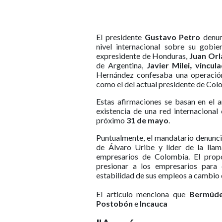
El presidente
Gustavo Petro
denun
nivel internacional sobre su gobi
expresidente de Honduras,
Juan Or
de Argentina,
Javier Milei
,
vincul
Hernández confesaba una operación 
como el del actual presidente de Co
Estas afirmaciones se basan en el 
existencia de una red internacional
próximo
31 de mayo
.
Puntualmente, el mandatario denunc
de Álvaro Uribe y líder de la ll
empresarios de Colombia. El propó
presionar a los empresarios par
estabilidad de sus empleos a cambio 
El articulo menciona que
Bermúd
Postobón
e
Incauca