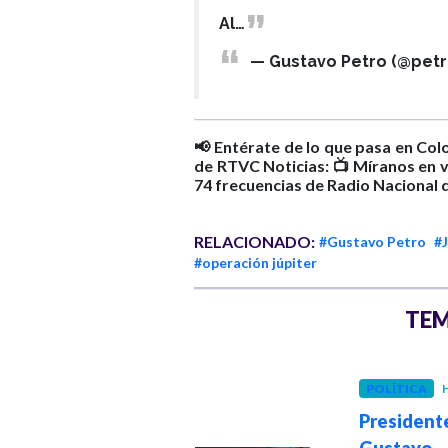
Al…
— Gustavo Petro (@pet
📢 Entérate de lo que pasa en Col
de RTVC Noticias: 📺 Míranos en v
74 frecuencias de Radio Nacional
RELACIONADO:
#Gustavo Petro
#J
#operación júpiter
TEM
POLÍTICA
H
GOBIERNO
Hace 1 mes
President
El histórico 8% de
Gustavo