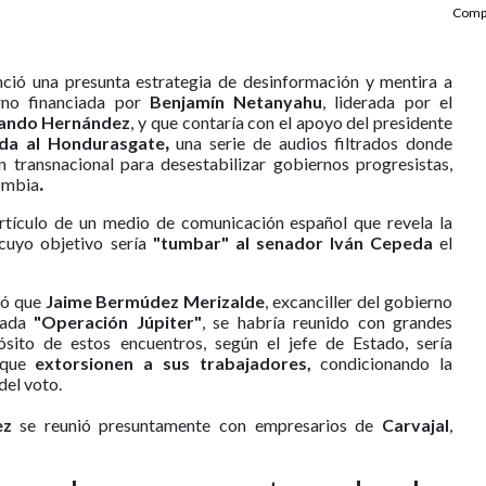
Compa
ció una presunta estrategia de desinformación y mentira a
erno financiada por
Benjamín Netanyahu
, liderada por el
lando Hernández
, y que contaría con el apoyo del presidente
ada al Hondurasgate
,
una serie de audios filtrados donde
transnacional para desestabilizar gobiernos progresistas,
lombia
.
artículo de un medio de comunicación español que revela la
 cuyo objetivo sería
"tumbar" al senador Iván Cepeda
el
ió que
Jaime Bermúdez Merizalde
, excanciller del gobierno
amada
"Operación Júpiter"
, se habría reunido con grandes
sito de estos encuentros, según el jefe de Estado, sería
a que
extorsionen a sus trabajadores,
condicionando la
del voto.
ez
se reunió presuntamente con empresarios de
Carvajal
,