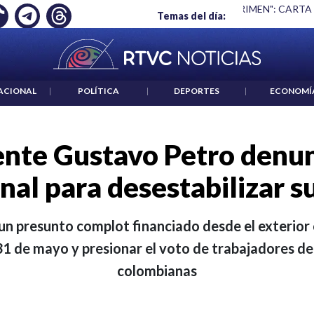
 ES UN CRIMEN": CARTA DE BETO CORAL
|
ABELARDO DE LA E
Temas del día:
ACIONAL
|
POLÍTICA
|
DEPORTES
|
ECONOMÍ
ente Gustavo Petro denun
nal para desestabilizar 
n presunto complot financiado desde el exterior co
 31 de mayo y presionar el voto de trabajadores 
colombianas