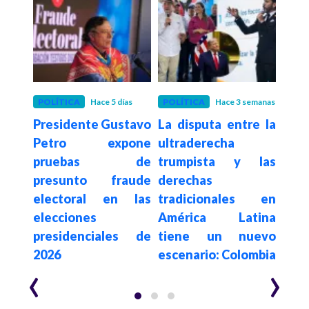
POLÍTICA
Hace 5 días
POLÍTICA
Hace 3 semanas
POLÍ
Presidente Gustavo
La disputa entre la
Con
De la
Petro expone
ultraderecha
su
a en
pruebas de
trumpista y las
de
sado
presunto fraude
derechas
elim
egia
electoral en las
tradicionales en
a c
al e
elecciones
América Latina
es
n de
presidenciales de
tiene un nuevo
$62.
2026
escenario: Colombia
año
‹
›