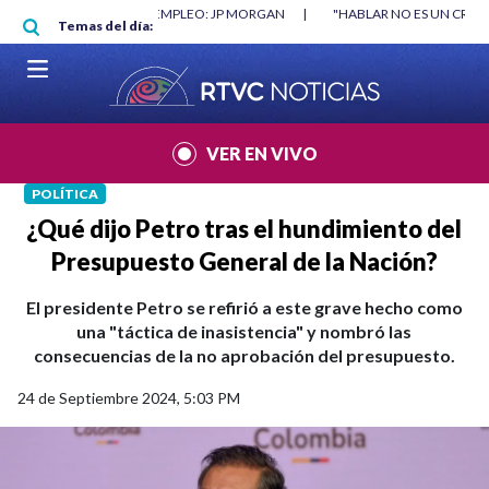
Pasar al contenido principal
O MÍNIMO NO DESTRUYÓ EMPLEO: JP MORGAN
|
"HABLAR NO ES UN CRIME
Temas del día:
L MUNDIAL 2026
|
VER EN VIVO
POLÍTICA
¿Qué dijo Petro tras el hundimiento del
Presupuesto General de la Nación?
El presidente Petro se refirió a este grave hecho como
una "táctica de inasistencia" y nombró las
consecuencias de la no aprobación del presupuesto.
24 de Septiembre 2024, 5:03 PM