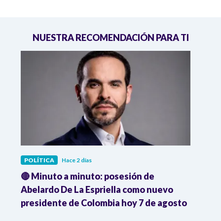
NUESTRA RECOMENDACIÓN PARA TI
POLÍTICA
Hace 2 días
POLÍ
🔴 Minuto a minuto: posesión de
Gabin
Abelardo De La Espriella como nuevo
qued
presidente de Colombia hoy 7 de agosto
mini