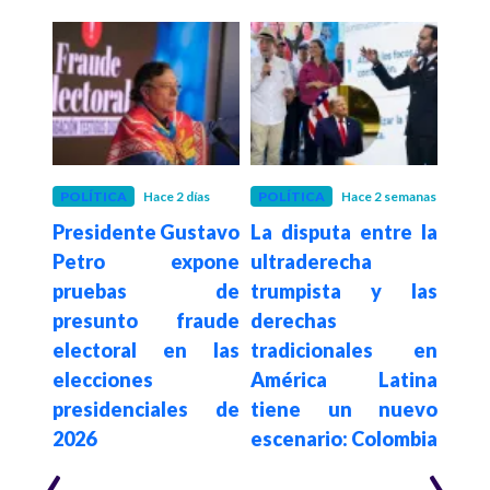
POLÍTICA
Hace 2 días
POLÍTICA
Hace 2 semanas
POLÍ
Presidente Gustavo
La disputa entre la
Con
De la
Petro expone
ultraderecha
su
a en
pruebas de
trumpista y las
de
sado
presunto fraude
derechas
elim
egia
electoral en las
tradicionales en
a c
al e
elecciones
América Latina
es
n de
presidenciales de
tiene un nuevo
$62.
2026
escenario: Colombia
año
‹
›