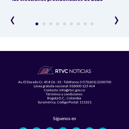
esce
‹
›
Av. El Dorado Cr. 45 # 26 - 33 - Teléfonos (+57)(601) 2200700
Línea gratuita nacional: 018000 123 414
Contacto: info@rtvc.gov.co
Términos y condiciones
Bogotá D.C., Colombia
Suramérica, Código Postal: 111321
Síguenos en