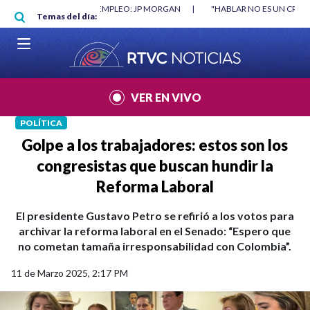
Pasar al contenido principal
O MÍNIMO NO DESTRUYÓ EMPLEO: JP MORGAN
|
"HABLAR NO ES UN CRIME
Temas del día:
L MUNDIAL 2026
|
VER EN VIVO
POLÍTICA
Golpe a los trabajadores: estos son los
congresistas que buscan hundir la
Reforma Laboral
El presidente Gustavo Petro se refirió a los votos para
archivar la reforma laboral en el Senado: “Espero que
no cometan tamaña irresponsabilidad con Colombia”.
11 de Marzo 2025, 2:17 PM