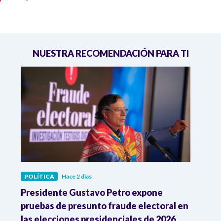
NUESTRA RECOMENDACIÓN PARA TI
POLÍTICA
Hace 2 días
POLÍ
ia
Presidente Gustavo Petro expone
La d
pruebas de presunto fraude electoral en
trum
las elecciones presidenciales de 2026
en A