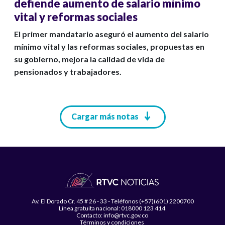
defiende aumento de salario mínimo
vital y reformas sociales
El primer mandatario aseguró el aumento del salario
mínimo vital y las reformas sociales, propuestas en
su gobierno, mejora la calidad de vida de
pensionados y trabajadores.
Paginación
Cargar más notas
Av. El Dorado Cr. 45 # 26 - 33 - Teléfonos (+57)(601) 2200700
Línea gratuita nacional: 018000 123 414
Contacto: info@rtvc.gov.co
Términos y condiciones