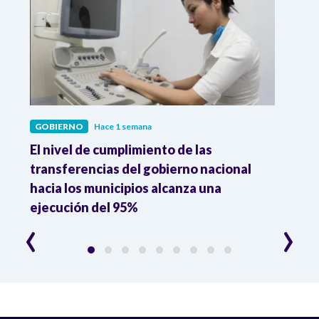
GOBIERNO
Hace 1 semana
GOBI
El nivel de cumplimiento de las
“El e
transferencias del gobierno nacional
pres
hacia los municipios alcanza una
el m
ejecución del 95%
‹
›