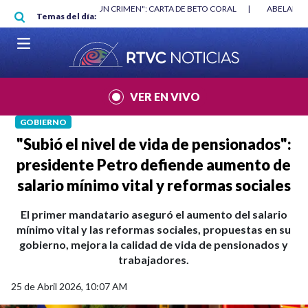
Pasar al contenido principal
AN
|
"HABLAR NO ES UN CRIMEN": CARTA DE BETO CORAL
|
ABELARDO 
Temas del día:
VER EN VIVO
GOBIERNO
"Subió el nivel de vida de pensionados":
presidente Petro defiende aumento de
salario mínimo vital y reformas sociales
El primer mandatario aseguró el aumento del salario
mínimo vital y las reformas sociales, propuestas en su
gobierno, mejora la calidad de vida de pensionados y
trabajadores.
25 de Abril 2026, 10:07 AM