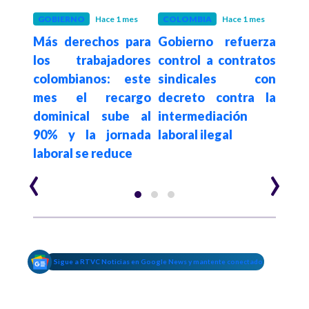
meses
GOBIERNO
Hace 1 mes
COLOMBIA
Hace 1 mes
POLÍ
pagó
Más derechos para
Gobierno refuerza
¿In
s en
los trabajadores
control a contratos
Es
ante
colombianos: este
sindicales con
maqu
l mes
mes el recargo
decreto contra la
po
lones
dominical sube al
intermediación
tra
s
90% y la jornada
laboral ilegal
impu
laboral se reduce
de l
‹
›
Sigue a RTVC Noticias en Google News y mantente conectado