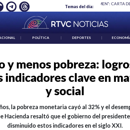
 ES UN CRIMEN": CARTA DE BETO CORAL
|
ABELARDO DE LA E
Temas del día:
ACIONAL
|
POLÍTICA
|
DEPORTES
|
ECONOMÍ
 y menos pobreza: logros
s indicadores clave en ma
y social
años, la pobreza monetaria cayó al 32% y el desemp
e Hacienda resaltó que el gobierno del presidente
disminuido estos indicadores en el siglo XXI.