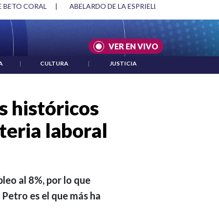
SPRIELLA Y DMG
|
ACUERDOS ENTRE ESTADOS UNIDOS E IRÁ
VER EN VIVO
A
|
CULTURA
|
JUSTICIA
 históricos
teria laboral
leo al 8%, por lo que
 Petro es el que más ha