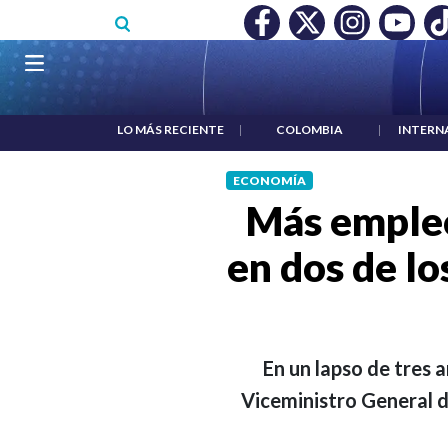
Pasar al contenido principal
O MÍNIMO NO DESTRUYÓ EMPLEO: JP MORGAN
|
"HABLAR NO
Navegación principal
LO MÁS RECIENTE
|
COLOMBIA
|
INTERN
ECONOMÍA
Más empleo
en dos de lo
En un lapso de tres 
Viceministro General d