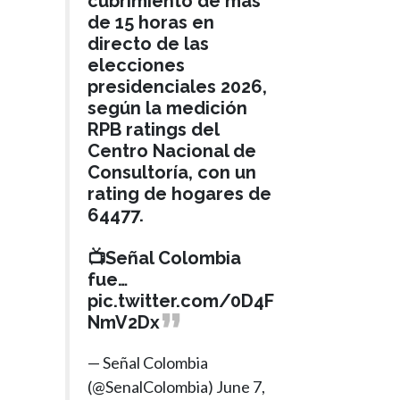
cubrimiento de más
de 15 horas en
directo de las
elecciones
presidenciales 2026,
según la medición
RPB ratings del
Centro Nacional de
Consultoría, con un
rating de hogares de
64477.
📺Señal Colombia
fue…
pic.twitter.com/0D4F
NmV2Dx
— Señal Colombia
(@SenalColombia)
June 7,