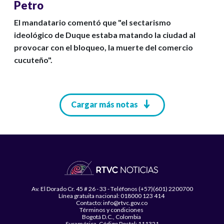
Petro
El mandatario comentó que "el sectarismo
ideológico de Duque estaba matando la ciudad al
provocar con el bloqueo, la muerte del comercio
cucuteño".
Paginación
Cargar más notas
Av. El Dorado Cr. 45 # 26 - 33 - Teléfonos (+57)(601) 2200700
Línea gratuita nacional: 018000 123 414
Contacto: info@rtvc.gov.co
Términos y condiciones
Bogotá D.C., Colombia
Suramérica, Código Postal: 111321