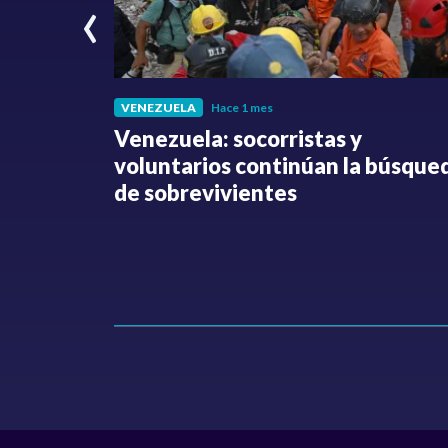
‹
VENEZUELA
Hace 1 mes
fue
Venezuela: socorristas y
o no ha
voluntarios continúan la búsque
Hollman
de sobrevivientes