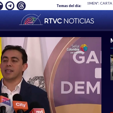
Ó EMPLEO: JP MORGAN
|
"HABLAR NO ES UN CRIMEN": CARTA
Temas del día:
ACIONAL
|
POLÍTICA
|
DEPORTES
|
ECONOMÍ