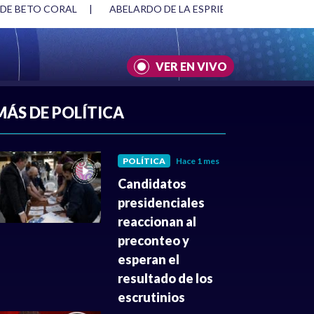
 DE BETO CORAL
|
ABELARDO DE LA ESPRIELLA Y DMG
|
VER EN VIVO
A
|
CULTURA
|
JUSTICIA
MÁS DE POLÍTICA
POLÍTICA
Hace 1 mes
Candidatos
presidenciales
reaccionan al
preconteo y
esperan el
resultado de los
escrutinios