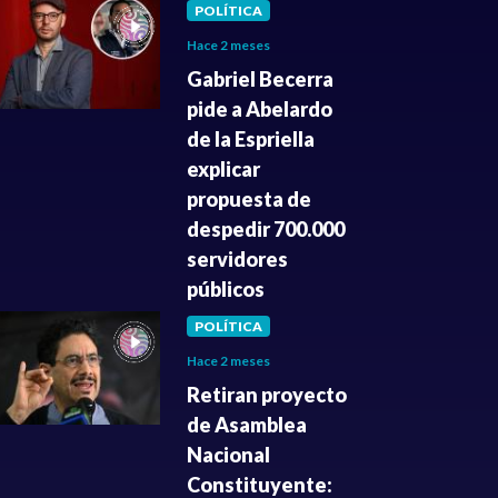
POLÍTICA
Hace 2 meses
Gabriel Becerra
pide a Abelardo
de la Espriella
explicar
propuesta de
despedir 700.000
servidores
públicos
POLÍTICA
Hace 2 meses
Retiran proyecto
de Asamblea
Nacional
Constituyente: