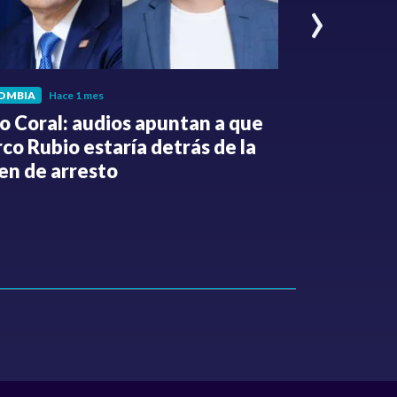
›
OMBIA
Hace 1 mes
POLÍTICA
Hace
o Coral: audios apuntan a que
Gabriel Be
co Rubio estaría detrás de la
de la Espri
en de arresto
de despedi
públicos