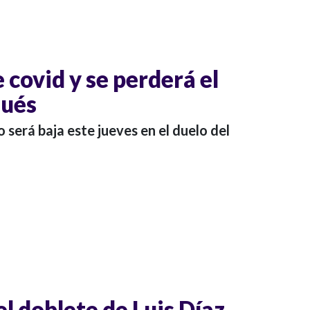
e covid y se perderá el
gués
 será baja este jueves en el duelo del
l doblete de Luis Díaz