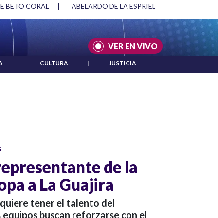
DE BETO CORAL
|
ABELARDO DE LA ESPRIELLA Y DMG
|
AC
VER EN VIVO
A
|
CULTURA
|
JUSTICIA
s
l representante de la
opa a La Guajira
quiere tener el talento del
 equipos buscan reforzarse con el