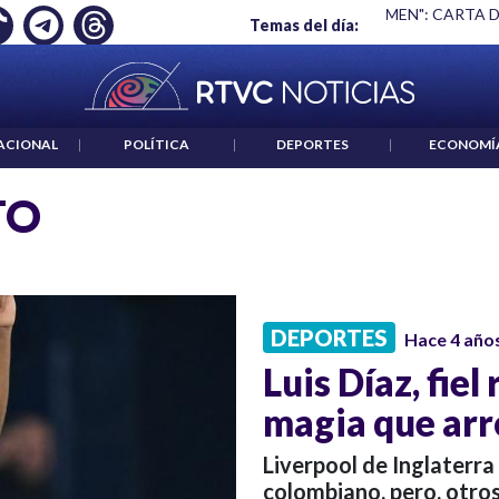
 EMPLEO: JP MORGAN
|
"HABLAR NO ES UN CRIMEN": CARTA 
Temas del día:
ACIONAL
|
POLÍTICA
|
DEPORTES
|
ECONOMÍ
TO
DEPORTES
Hace 4 año
Luis Díaz, fie
magia que arr
Liverpool de Inglaterra 
colombiano, pero, otros