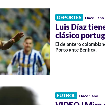
DEPORTES
Hace 1 año
Luis Díaz tien
clásico portu
El delantero colombiano
Porto ante Benfica.
FÚTBOL
Hace 1 año
VIDEO | Mira e