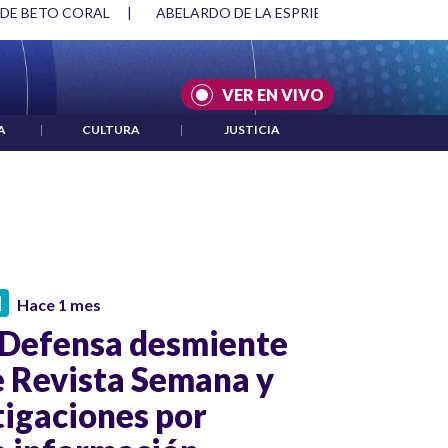
 DE BETO CORAL
|
ABELARDO DE LA ESPRIELLA Y DMG
|
VER EN VIVO
A
|
CULTURA
|
JUSTICIA
N
Hace 1 mes
 Defensa desmiente
e Revista Semana y
tigaciones por