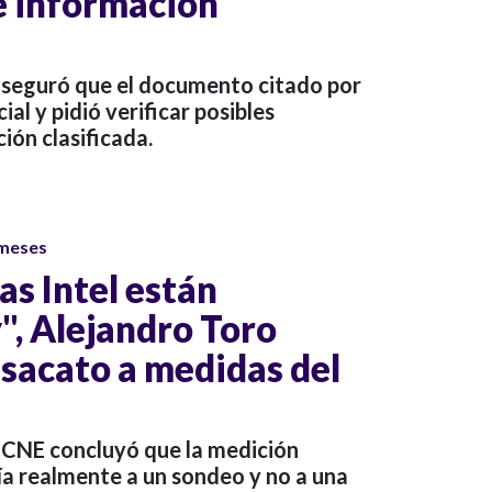
e información
aseguró que el documento citado por
al y pidió verificar posibles
ión clasificada.
 meses
as Intel están
y", Alejandro Toro
sacato a medidas del
l CNE concluyó que la medición
a realmente a un sondeo y no a una