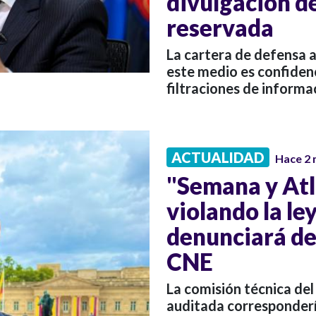
divulgación d
reservada
La cartera de defensa 
este medio es confidenci
filtraciones de informac
ACTUALIDAD
Hace 2
"Semana y Atl
violando la le
denunciará de
CNE
La comisión técnica de
auditada corresponderí