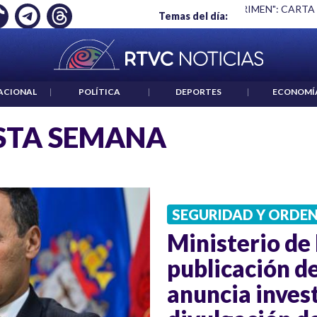
Ó EMPLEO: JP MORGAN
|
"HABLAR NO ES UN CRIMEN": CARTA
Temas del día:
ACIONAL
|
POLÍTICA
|
DEPORTES
|
ECONOMÍ
STA SEMANA
SEGURIDAD Y ORDE
Ministerio de
publicación d
anuncia inves