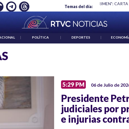
 ES UN CRIMEN": CARTA DE BETO CORAL
|
ABELARDO DE LA E
Temas del día:
ACIONAL
|
POLÍTICA
|
DEPORTES
|
ECONOMÍ
AS
5:29 PM
06 de Julio de 202
Presidente Pet
judiciales por 
e injurias contra