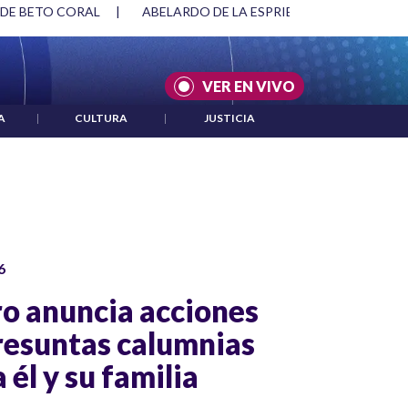
SPRIELLA Y DMG
|
ACUERDOS ENTRE ESTADOS UNIDOS E IRÁ
VER EN VIVO
A
|
CULTURA
|
JUSTICIA
6
ro anuncia acciones
presuntas calumnias
 él y su familia