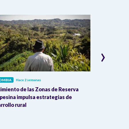
›
OMBIA
Hace 2 semanas
POLÍTICA
Hace
imiento de las Zonas de Reserva
La disputa en
esina impulsa estrategias de
trumpista y l
rrollo rural
América Latin
Colombia