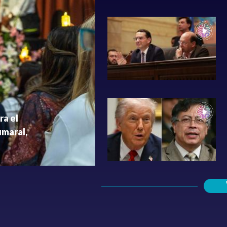
ra el
umaral,