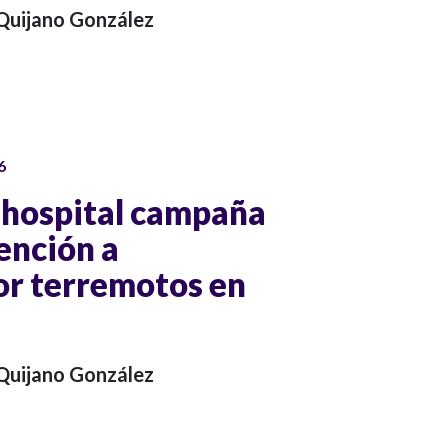
 Quijano González
6
 hospital campaña
ención a
or terremotos en
 Quijano González