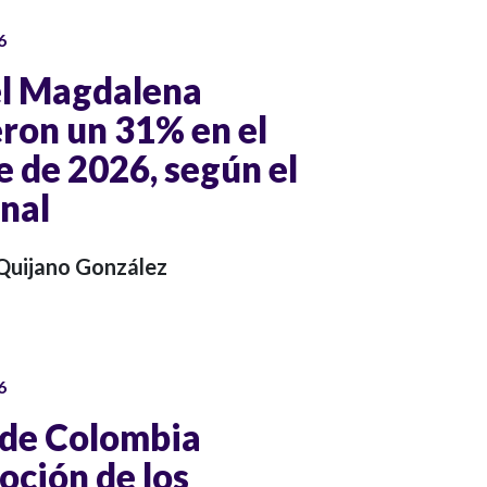
6
el Magdalena
ron un 31% en el
 de 2026, según el
nal
 Quijano González
6
 de Colombia
oción de los