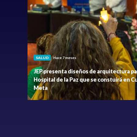
SALUD
Hace 7 meses
JEP presenta diseños de arquitectura pa
Hospital de la Paz que se constuirá en C
Meta