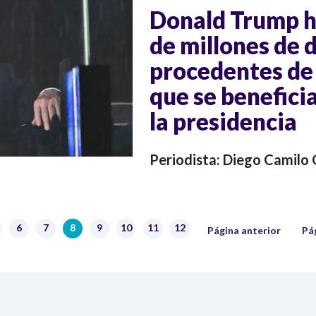
Donald Trump h
de millones de 
procedentes de
que se benefici
la presidencia
Periodista: Diego Camilo
Página anterior
Sig
6
7
8
9
10
11
12
ágina
Página
Página
Página actual
Página
Página
Página
Página
Página anterior
Pá