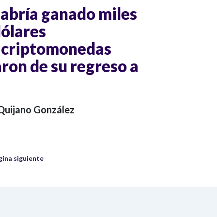
abría ganado miles
dólares
 criptomonedas
aron de su regreso a
 Quijano González
uiente página
gina siguiente