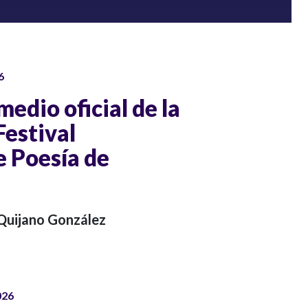
6
medio oficial de la
Festival
e Poesía de
 Quijano González
026