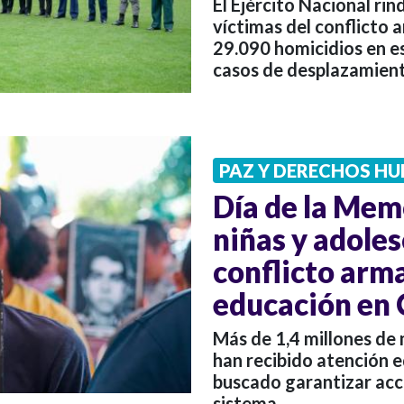
El Ejército Nacional ri
víctimas del conflicto 
29.090 homicidios en e
casos de desplazamien
PAZ Y DERECHOS H
Día de la Memo
niñas y adoles
conflicto arm
educación en
Más de 1,4 millones de
han recibido atención e
buscado garantizar acc
sistema.