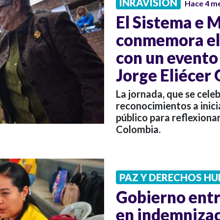
INRAVISIÓN
Hace 4 m
El Sistema e 
conmemora el 
con un evento 
Jorge Eliécer
La jornada, que se celebr
reconocimientos a inici
público para reflexiona
Colombia.
PAZ Y DERECHOS H
Gobierno entr
en indemnizac