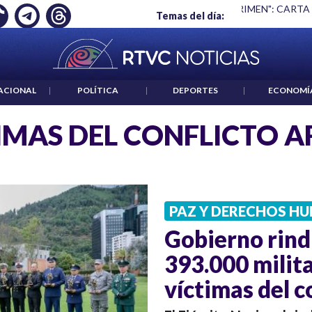
Ó EMPLEO: JP MORGAN
|
"HABLAR NO ES UN CRIMEN": CARTA
Temas del día:
ACIONAL
|
POLÍTICA
|
DEPORTES
|
ECONOMÍ
IMAS DEL CONFLICTO 
PAZ Y DERECHOS H
Gobierno rind
393.000 milita
víctimas del 