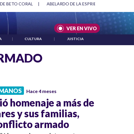
 DE BETO CORAL
|
ABELARDO DE LA ESPRIELLA Y DMG
|
VER EN VIVO
A
|
CULTURA
|
JUSTICIA
ARMADO
UMANOS
Hace 4 meses
ió homenaje a más de
res y sus familias,
conflicto armado