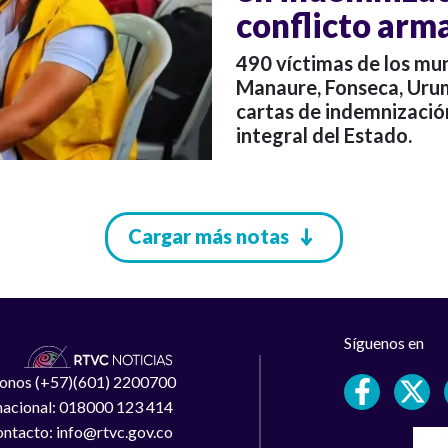
conflicto arm
490 víctimas de los mun
Manaure, Fonseca, Urum
cartas de indemnizació
integral del Estado.
Cargar más notas
Síguenos en
léfonos (+57)(601) 2200700
 nacional: 018000 123 414
ntacto: info@rtvc.gov.co