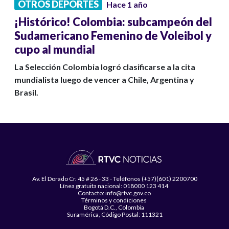
OTROS DEPORTES
Hace 1 año
¡Histórico! Colombia: subcampeón del
Sudamericano Femenino de Voleibol y
cupo al mundial
La Selección Colombia logró clasificarse a la cita
mundialista luego de vencer a Chile, Argentina y
Brasil.
Av. El Dorado Cr. 45 # 26 - 33 - Teléfonos (+57)(601) 2200700
Línea gratuita nacional: 018000 123 414
Contacto: info@rtvc.gov.co
Términos y condiciones
Bogotá D.C., Colombia
Suramérica, Código Postal: 111321