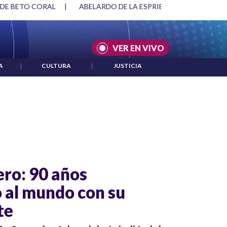
 DE BETO CORAL
|
ABELARDO DE LA ESPRIELLA Y DMG
|
VER EN VIVO
A
|
CULTURA
|
JUSTICIA
ro: 90 años
 al mundo con su
te