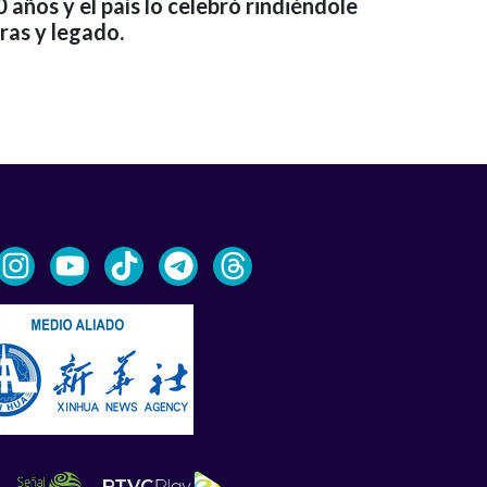
0 años y el país lo celebró rindiéndole
ras y legado.