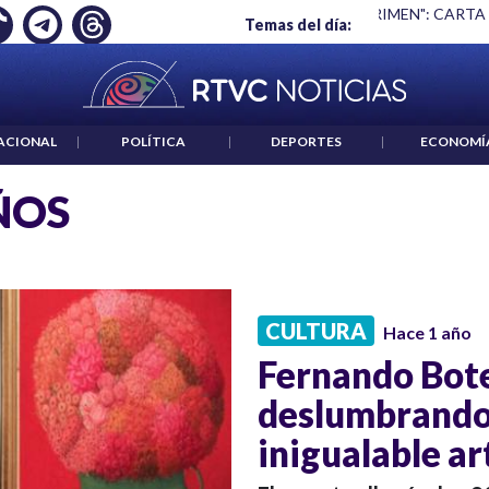
Ó EMPLEO: JP MORGAN
|
"HABLAR NO ES UN CRIMEN": CARTA
Temas del día:
ACIONAL
|
POLÍTICA
|
DEPORTES
|
ECONOMÍ
ÑOS
CULTURA
Hace 1 año
Fernando Bote
deslumbrando
inigualable ar