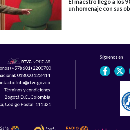
El maestro llegó a los 9
un homenaje con sus ob
Síguenos en
léfonos (+57)(601) 2200700
 nacional: 018000 123 414
ntacto: info@rtvc.gov.co
Términos y condiciones
Bogotá D.C., Colombia
a, Código Postal: 111321