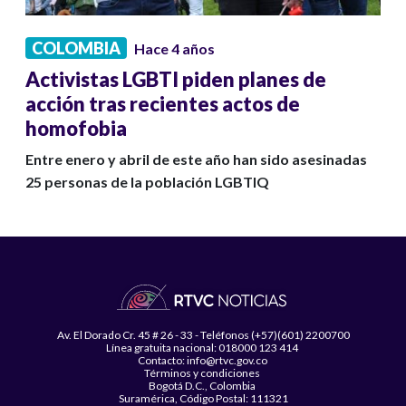
COLOMBIA
Hace 4 años
Activistas LGBTI piden planes de
acción tras recientes actos de
homofobia
Entre enero y abril de este año han sido asesinadas
25 personas de la población LGBTIQ
Av. El Dorado Cr. 45 # 26 - 33 - Teléfonos (+57)(601) 2200700
Línea gratuita nacional: 018000 123 414
Contacto: info@rtvc.gov.co
Términos y condiciones
Bogotá D.C., Colombia
Suramérica, Código Postal: 111321