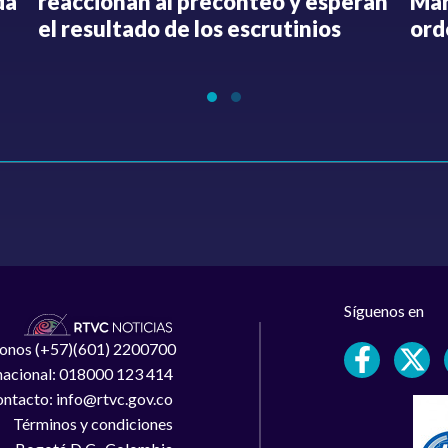
da
reaccionan al preconteo y esperan
Mar
el resultado de los escrutinios
ord
Síguenos en
léfonos (+57)(601) 2200700
 nacional: 018000 123 414
ntacto: info@rtvc.gov.co
Términos y condiciones