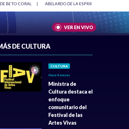
 DE BETO CORAL
|
ABELARDO DE LA ESPRIELLA Y DMG
|
VER EN VIVO
A
|
CULTURA
|
JUSTICIA
MÁS DE CULTURA
CULTURA
Hace 4 meses
Ministra de
Cultura destaca el
enfoque
comunitario del
Festival de las
Artes Vivas