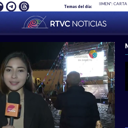
Ó EMPLEO: JP MORGAN
|
"HABLAR NO ES UN CRIMEN": CARTA
Temas del día:
ACIONAL
|
POLÍTICA
|
DEPORTES
|
ECONOMÍ