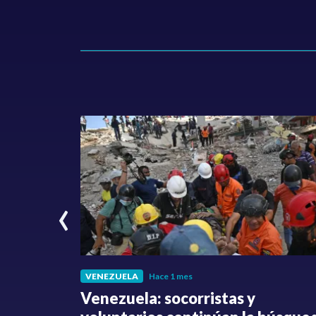
‹
VENEZUELA
Hace 1 mes
fue
Venezuela: socorristas y