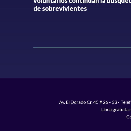
o no ha
voluntarios continúan la búsque
Hollman
de sobrevivientes
Av. El Dorado Cr. 45 # 26 - 33 - Te
Línea gratuita
Co