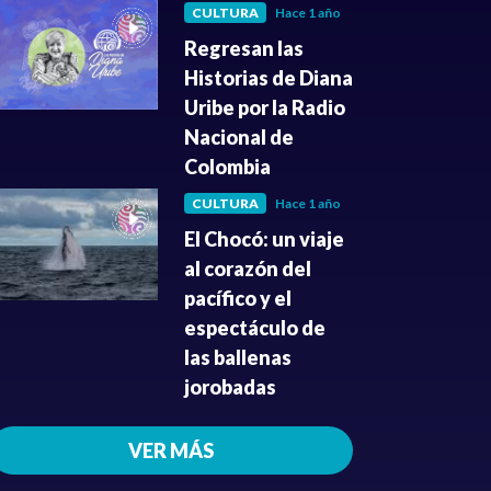
CULTURA
Hace 1 año
Regresan las
Historias de Diana
Uribe por la Radio
Nacional de
Colombia
CULTURA
Hace 1 año
El Chocó: un viaje
al corazón del
pacífico y el
espectáculo de
las ballenas
jorobadas
VER MÁS