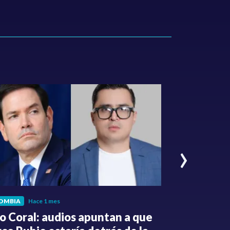
›
OMBIA
Hace 1 mes
POLÍTICA
Hace 
o Coral: audios apuntan a que
Gabriel Be