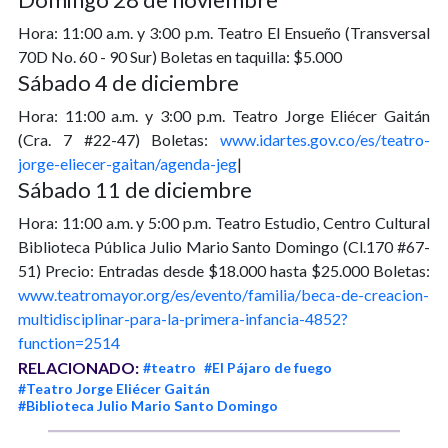
Hora: 11:00 a.m. y 3:00 p.m. Teatro El Ensueño (Transversal
70D No. 60 - 90 Sur) Boletas en taquilla: $5.000
Sábado 4 de diciembre
Hora: 11:00 a.m. y 3:00 p.m. Teatro Jorge Eliécer Gaitán
(Cra. 7 #22-47) Boletas:
www.idartes.gov.co/es/teatro-
jorge-eliecer-gaitan/agenda-jeg
|
Sábado 11 de diciembre
Hora: 11:00 a.m. y 5:00 p.m. Teatro Estudio, Centro Cultural
Biblioteca Pública Julio Mario Santo Domingo (Cl.170 #67-
51) Precio: Entradas desde $18.000 hasta $25.000 Boletas:
www.teatromayor.org/es/evento/familia/beca-de-creacion-
multidisciplinar-para-la-primera-infancia-4852?
function=2514
RELACIONADO:
#teatro
#El Pájaro de fuego
#Teatro Jorge Eliécer Gaitán
#Biblioteca Julio Mario Santo Domingo