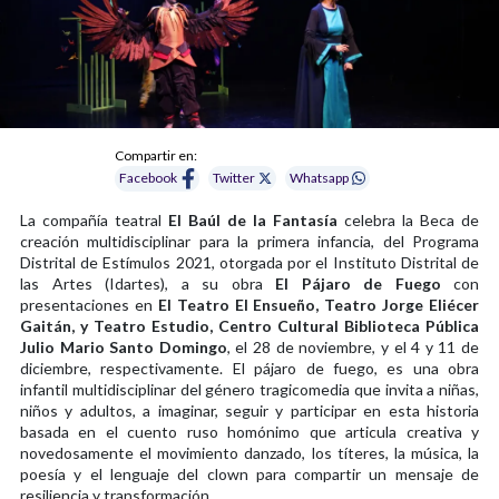
Compartir en:
Facebook
Twitter
Whatsapp
La compañía teatral
El Baúl de la Fantasía
celebra la Beca de
creación multidisciplinar para la primera infancia, del Programa
Distrital de Estímulos 2021, otorgada por el Instituto Distrital de
las Artes (Idartes), a su obra
El Pájaro de Fuego
con
presentaciones en
El Teatro El Ensueño, Teatro Jorge Eliécer
Gaitán, y Teatro Estudio, Centro Cultural Biblioteca Pública
Julio Mario Santo Domingo
, el 28 de noviembre, y el 4 y 11 de
diciembre, respectivamente. El pájaro de fuego, es una obra
infantil multidisciplinar del género tragicomedia que invita a niñas,
niños y adultos, a imaginar, seguir y participar en esta historia
basada en el cuento ruso homónimo que articula creativa y
novedosamente el movimiento danzado, los títeres, la música, la
poesía y el lenguaje del clown para compartir un mensaje de
resiliencia y transformación.