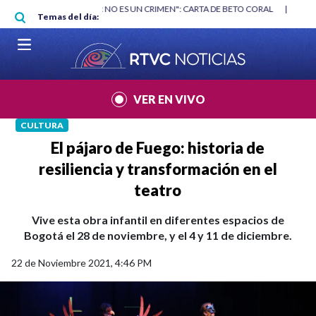
Pasar al contenido principal
RGAN
|
"HABLAR NO ES UN CRIMEN": CARTA DE BETO CORAL
|
ABELAR
Temas del día:
VER EN VIVO
CULTURA
El pájaro de Fuego: historia de
resiliencia y transformación en el
teatro
Vive esta obra infantil en diferentes espacios de
Bogotá el 28 de noviembre, y el 4 y 11 de diciembre.
22 de Noviembre 2021, 4:46 PM