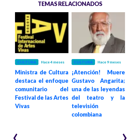
TEMAS RELACIONADOS
ños
CULTURA
Hace 4 meses
CULTURA
Hace 9 meses
RTV
umple
Ministra de Cultura
¡Atención! Muere
“Las
bajo
destaca el enfoque
Gustavo Angarita;
señ
comunitario del
una de las leyendas
Min
Festival de las Artes
del teatro y la
Cul
Vivas
televisión
al
colombiana
difu
cult
‹
›