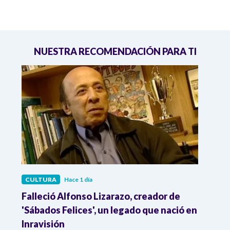
NUESTRA RECOMENDACIÓN PARA TI
CULTURA
Hace 1 día
CULT
Falleció Alfonso Lizarazo, creador de
¿List
'Sábados Felices', un legado que nació en
Esta
Inravisión
que 