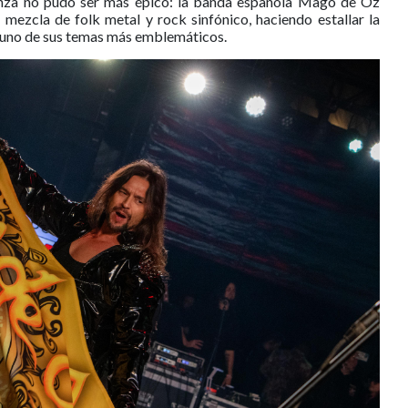
ranza no pudo ser más épico: la banda española Mägo de Oz
 mezcla de folk metal y rock sinfónico, haciendo estallar la
, uno de sus temas más emblemáticos.