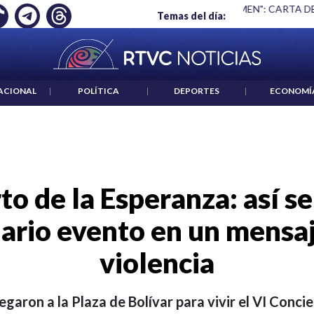
 ES UN CRIMEN": CARTA DE BETO CORAL
|
ABELARDO DE LA E
Temas del día:
ACIONAL
|
POLÍTICA
|
DEPORTES
|
ECONOMÍ
to de la Esperanza: así se 
ario evento en un mensaj
violencia
egaron a la Plaza de Bolívar para vivir el VI Conci