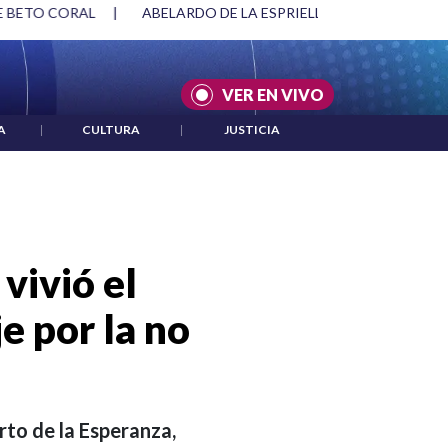
SPRIELLA Y DMG
|
ACUERDOS ENTRE ESTADOS UNIDOS E IRÁ
VER EN VIVO
A
|
CULTURA
|
JUSTICIA
vivió el
e por la no
erto de la Esperanza,