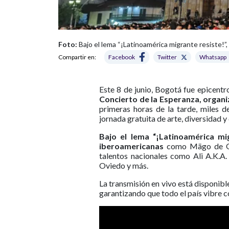
Foto:
Bajo el lema “¡Latinoamérica migrante resiste!”
Compartir en:
Facebook
Twitter
Whatsapp
Este 8 de junio, Bogotá fue epicentro
Concierto de la Esperanza, organ
primeras horas de la tarde, miles d
jornada gratuita de arte, diversidad 
Bajo el lema “¡Latinoamérica mig
iberoamericanas
como Mägo de Oz, 
talentos nacionales como Ali A.K.A.
Oviedo y más.
La transmisión en vivo está disponib
garantizando que todo el país vibre co