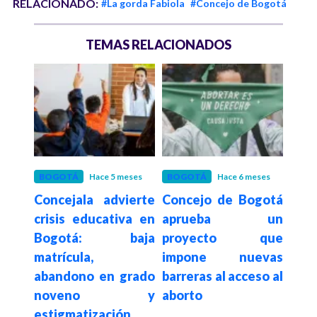
RELACIONADO:
#La gorda Fabiola
#Concejo de Bogotá
TEMAS RELACIONADOS
o
BOGOTÁ
Hace 5 meses
BOGOTÁ
Hace 6 meses
BOG
ncia
Concejala advierte
Concejo de Bogotá
Dem
Galán
crisis educativa en
aprueba un
aume
naria
Bogotá: baja
proyecto que
del 
al
matrícula,
impone nuevas
sus
 del
abandono en grado
barreras al acceso al
fina
tá
noveno y
aborto
en e
estigmatización