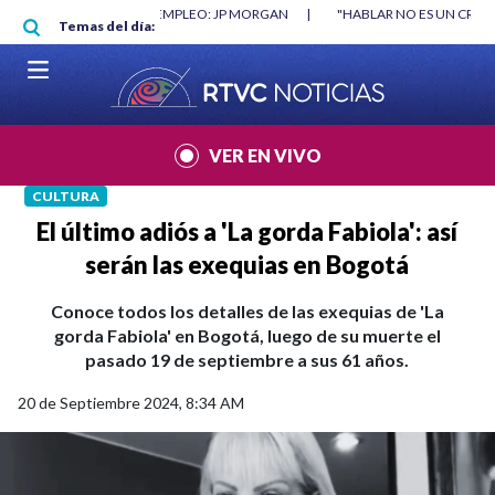
Pasar al contenido principal
RGAN
|
"HABLAR NO ES UN CRIMEN": CARTA DE BETO CORAL
|
ABELAR
Temas del día:
VER EN VIVO
CULTURA
El último adiós a 'La gorda Fabiola': así
serán las exequias en Bogotá
Conoce todos los detalles de las exequias de 'La
gorda Fabiola' en Bogotá, luego de su muerte el
pasado 19 de septiembre a sus 61 años.
20 de Septiembre 2024, 8:34 AM