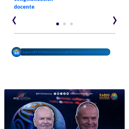
docente
‹
›
Sigue a RTVC Noticias en Google News y mantente conectado