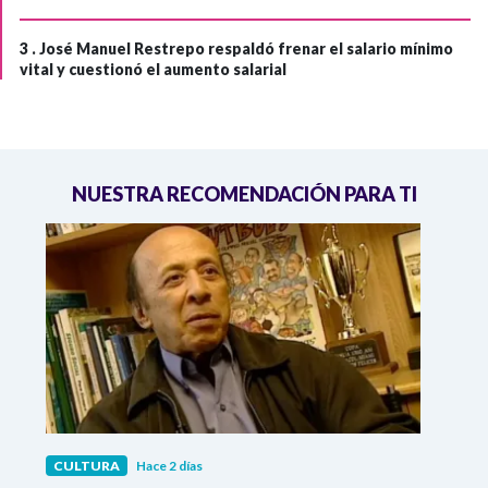
3 .
José Manuel Restrepo respaldó frenar el salario mínimo
vital y cuestionó el aumento salarial
NUESTRA RECOMENDACIÓN PARA TI
CULTURA
Hace 2 días
CULT