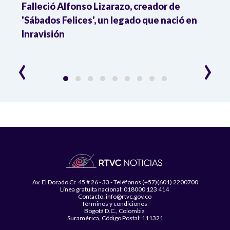
Falleció Alfonso Lizarazo, creador de
¿List
'Sábados Felices', un legado que nació en
Esta
Inravisión
que 
‹
›
Av. El Dorado Cr. 45 # 26 - 33 - Teléfonos (+57)(601) 2200700
Línea gratuita nacional: 018000 123 414
Contacto: info@rtvc.gov.co
Términos y condiciones
Bogotá D.C., Colombia
Suramérica, Código Postal: 111321