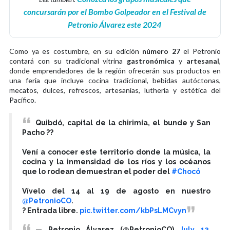
concursarán por el Bombo Golpeador en el Festival de
Petronio Álvarez este 2024
Como ya es costumbre, en su edición
número 27
el Petronio
contará con su tradicional vitrina
gastronómica
y
artesanal
,
donde emprendedores de la región ofrecerán sus productos en
una feria que incluye cocina tradicional, bebidas autóctonas,
mecatos, dulces, refrescos, artesanías, luthería y estética del
Pacífico.
Quibdó, capital de la chirimía, el bunde y San
Pacho ??
Vení a conocer este territorio donde la música, la
cocina y la inmensidad de los ríos y los océanos
que lo rodean demuestran el poder del
#Chocó
Vívelo del 14 al 19 de agosto en nuestro
@PetronioCO
.
? Entrada libre.
pic.twitter.com/kbPsLMCvyn
— Petronio Álvarez (@PetronioCO)
July 13,