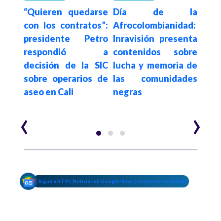
“Quieren quedarse
Día de la
Hace 3
licó
Gob
con los contratos”:
Afrocolombianidad:
ara
re
presidente Petro
Inravisión presenta
rior
hast
respondió a
contenidos sobre
i
de
decisión de la SIC
lucha y memoria de
ca
sobre operarios de
las comunidades
refu
aseo en Cali
negras
en V
‹
›
Sigue a RTVC Noticias en Google News y mantente conectado