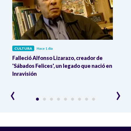
CULTURA
Hace 1 día
CULT
Falleció Alfonso Lizarazo, creador de
¿List
'Sábados Felices', un legado que nació en
Esta
Inravisión
que 
‹
›