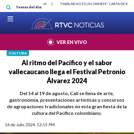
Pasar al contenido principal
RGAN
|
"HABLAR NO ES UN CRIMEN": CARTA DE BETO CORAL
|
ABELAR
Temas del día:
VER EN VIVO
CULTURA
Al ritmo del Pacífico y el sabor
vallecaucano llega el Festival Petronio
Álvarez 2024
Del 14 al 19 de agosto, Cali se llena de arte,
gastronomía, presentaciones artísticas y concursos
de agrupaciones tradicionales en esta gran fiesta de la
cultura del Pacífico colombiano.
16 de Julio 2024, 12:55 PM