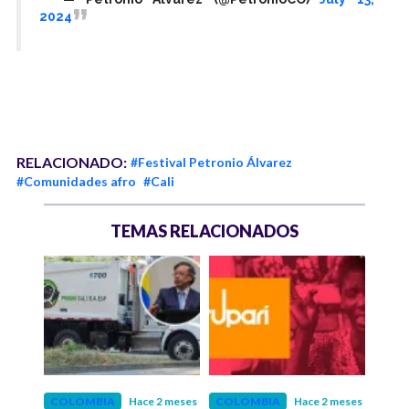
2024
RELACIONADO:
#Festival Petronio Álvarez
#Comunidades afro
#Cali
TEMAS RELACIONADOS
COLOMBIA
Hace 2 meses
COLOMBIA
Hace 2 meses
SEGU