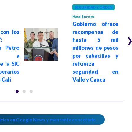
SEGURIDAD Y ORDEN
Hace 3 meses
Gobierno ofrece
con los
recompensa de
:
hasta 5 mil
e Petro
millones de pesos
dió a
por cabecillas y
e la SIC
refuerza
erarios
seguridad en
 Cali
Valle y Cauca
icias en Google News y mantente conectado