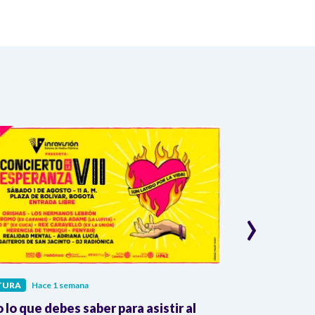
›
TURA
Hace 1 semana
CULTURA
Hace 
 lo que debes saber para asistir al
Inravisión es 