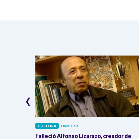
‹
CULTURA
Hace 1 día
ue nació
Falleció Alfonso Lizarazo, creador de