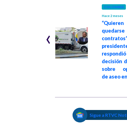
COLOMBIA
COLOMBIA
Hace 2 meses
“Quieren
Hace 5 meses
‹
La inseguridad en
quedarse 
las ciudades sigue
contratos”
siendo un tema
president
prioritario:
respon
Bogotá, Medellín
decisión d
y Cali
sobre op
de aseo en
Sigue a RTVC Not