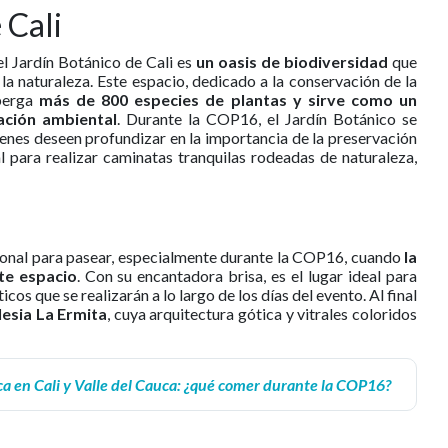
 Cali
el Jardín Botánico de Cali es
un oasis de biodiversidad
que
n la naturaleza. Este espacio, dedicado a la conservación de la
lberga
más de 800 especies de plantas y sirve como un
gación ambiental
. Durante la COP16, el Jardín Botánico se
ienes deseen profundizar en la importancia de la preservación
l para realizar caminatas tranquilas rodeadas de naturaleza,
cional para pasear, especialmente durante la COP16, cuando
la
te espacio
. Con su encantadora brisa, es el lugar ideal para
icos que se realizarán a lo largo de los días del evento. Al final
lesia La Ermita
, cuya arquitectura gótica y vitrales coloridos
ca en Cali y Valle del Cauca: ¿qué comer durante la COP16?