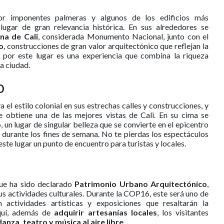
r imponentes palmeras y algunos de los edificios más
ugar de gran relevancia histórica. En sus alrededores se
na de Cali
, considerada Monumento Nacional, junto con el
o
, construcciones de gran valor arquitectónico que reflejan la
 por este lugar es una experiencia que combina la riqueza
la ciudad.
o
 el estilo colonial en sus estrechas calles y construcciones, y
 obtiene una de las mejores vistas de Cali. En su cima se
o
, un lugar de singular belleza que se convierte en el epicentro
re durante los fines de semana. No te pierdas los espectáculos
este lugar un punto de encuentro para turistas y locales.
ue ha sido declarado
Patrimonio Urbano Arquitectónico
,
us actividades culturales. Durante la COP16, este será uno de
 actividades artísticas y exposiciones que resaltarán la
Aquí, además de
adquirir artesanías locales
, los visitantes
danza, teatro y música al aire libre
.