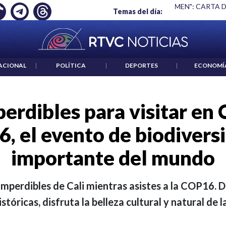
S UN CRIMEN": CARTA DE BETO CORAL
|
ABELARDO DE LA ESP
Temas del día:
ACIONAL
|
POLÍTICA
|
DEPORTES
|
ECONOMÍ
erdibles para visitar en 
6, el evento de biodivers
importante del mundo
imperdibles de Cali mientras asistes a la COP16.
istóricas, disfruta la belleza cultural y natural de l