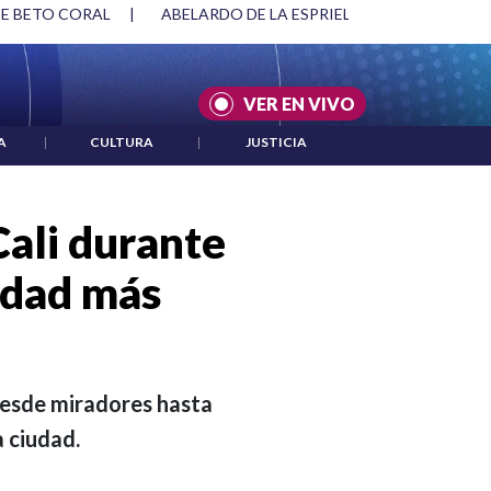
RIELLA Y DMG
|
ACUERDOS ENTRE ESTADOS UNIDOS E IRÁN
VER EN VIVO
A
|
CULTURA
|
JUSTICIA
Cali durante
idad más
 Desde miradores hasta
a ciudad.