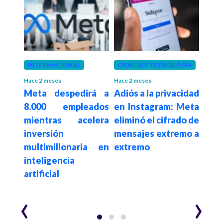
INTERNACIONAL
CIENCIA Y TECNOLOGÍA
POLÍ
Pági
Hace 2 meses
Hace 2 meses
berg
Meta despedirá a
Adiós a la privacidad
vi
que
8.000 empleados
en Instagram: Meta
Pro
ó en
mientras acelera
eliminó el cifrado de
oper
ores
inversión
mensajes extremo a
polí
uicio
multimillonaria en
extremo
sim
ón a
inteligencia
decl
artificial
fina
‹
›