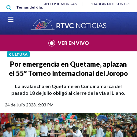
Pasar al contenido principal
|
"HABLAR NO ES UN CRIMEN": CARTA DE BETO CORAL
|
ABELARDO DE
Temas del día:
VER EN VIVO
CULTURA
Por emergencia en Quetame, aplazan
el 55° Torneo Internacional del Joropo
La avalancha en Quetame en Cundinamarca del
pasado 18 de julio obligó al cierre de la vía al Llano.
24 de Julio 2023, 6:03 PM