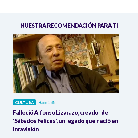
NUESTRA RECOMENDACIÓN PARA TI
CULTURA
Hace 1 día
CULT
Falleció Alfonso Lizarazo, creador de
¿List
'Sábados Felices', un legado que nació en
Esta
Inravisión
que 