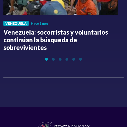
VENEZUELA
Hace 1 mes
Venezuela: socorristas y voluntarios
C
continúan la búsqueda de
a
sobrevivientes
l