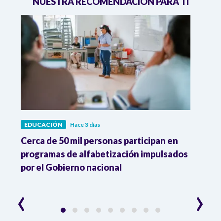
NUESTRA RECOMENDACIÓN PARA TI
EDUCACIÓN
Hace 3 días
EDUC
ro,
Cerca de 50 mil personas participan en
UNES
programas de alfabetización impulsados
inici
por el Gobierno nacional
gobi
‹
›