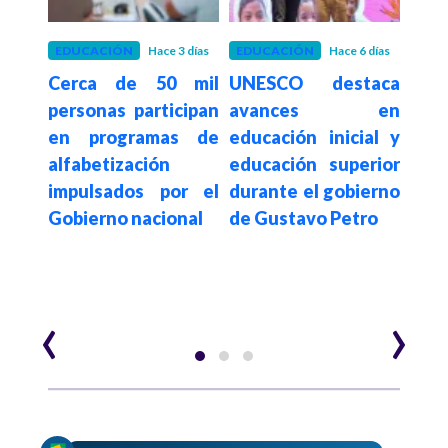
 mes
EDUCACIÓN
Hace 3 días
EDUCACIÓN
Hace 6 días
EDU
gará
Cerca de 50 mil
UNESCO destaca
Hace 4
Pre
personas participan
avances en
des
 más
en programas de
educación inicial y
his
00
alfabetización
educación superior
para
s en
impulsados por el
durante el gobierno
univ
Gobierno nacional
de Gustavo Petro
públ
s de
Gob
‹
›