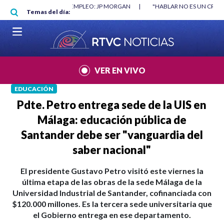
Pasar al contenido principal
RGAN
|
"HABLAR NO ES UN CRIMEN": CARTA DE BETO CORAL
|
ABELAR
Temas del día:
VER EN VIVO
EDUCACIÓN
Pdte. Petro entrega sede de la UIS en
Málaga: educación pública de
Santander debe ser "vanguardia del
saber nacional"
El presidente Gustavo Petro visitó este viernes la
última etapa de las obras de la sede Málaga de la
Universidad Industrial de Santander, cofinanciada con
$120.000 millones. Es la tercera sede universitaria que
el Gobierno entrega en ese departamento.