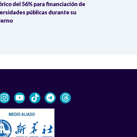
órico del 56% para financiación de
millones par
ersidades públicas durante su
en escuelas r
ierno