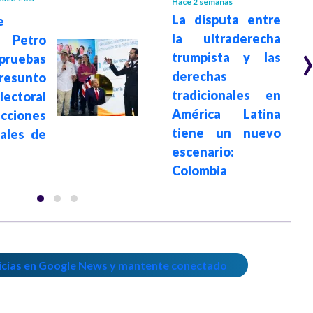
Hace 2 semanas
La disputa entre
e
la ultraderecha
 Petro
trumpista y las
ruebas
derechas
sunto
tradicionales en
ectoral
América Latina
ecciones
tiene un nuevo
iales de
escenario:
Colombia
icias en Google News y mantente conectado