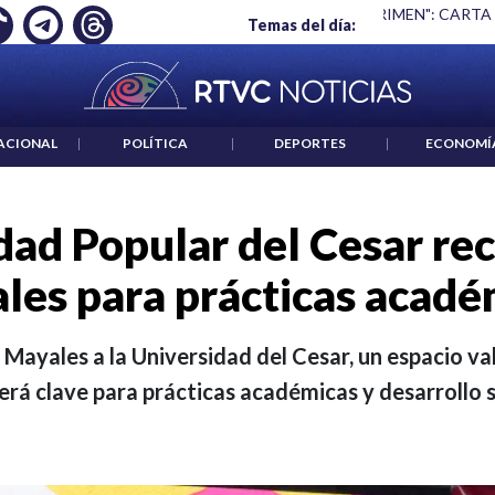
 ES UN CRIMEN": CARTA DE BETO CORAL
|
ABELARDO DE LA E
Temas del día:
ACIONAL
|
POLÍTICA
|
DEPORTES
|
ECONOMÍ
dad Popular del Cesar rec
les para prácticas acadé
 Mayales a la Universidad del Cesar, un espacio v
erá clave para prácticas académicas y desarrollo s