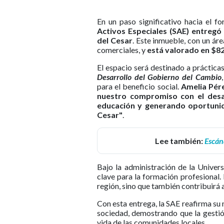
En un paso significativo hacia el f
Activos Especiales (SAE) entregó
del Cesar
. Este inmueble, con un ár
comerciales, y
está valorado en $8
El espacio será destinado a práctica
Desarrollo del Gobierno del Cambio
para el beneficio social.
Amelia Pére
nuestro compromiso con el desarr
educación y generando oportunid
Cesar"
.
Lee también:
Escánd
Bajo la administración de la Univers
clave para la formación profesional. 
región, sino que también contribuirá 
Con esta entrega, la SAE reafirma su 
sociedad, demostrando que la gestió
vida de las comunidades locales.