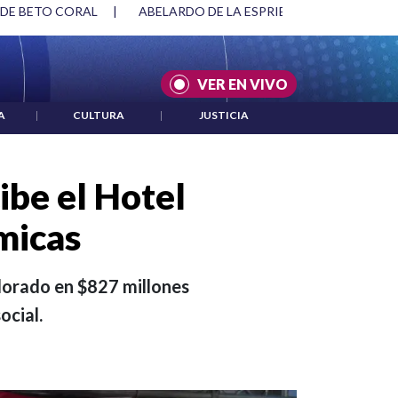
SPRIELLA Y DMG
|
ACUERDOS ENTRE ESTADOS UNIDOS E IRÁ
VER EN VIVO
A
|
CULTURA
|
JUSTICIA
ibe el Hotel
micas
alorado en $827 millones
ocial.