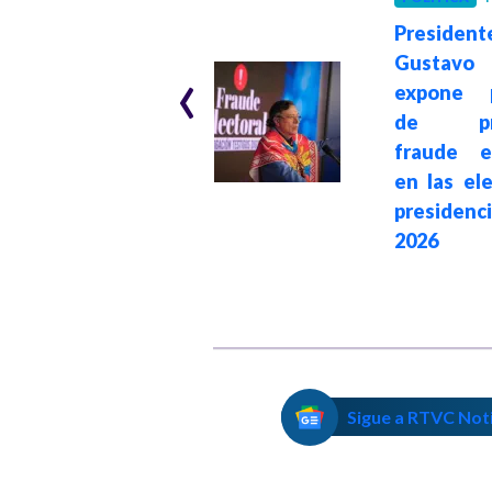
Hace 1 mes
President
The Guardian: De
‹
Gustavo
la Espriella gana
expone p
en Colombia
de pre
impulsado por la
fraude el
estrategia
en las el
transnacional e
presidenc
intervención de
2026
Donald Trump
Sigue a RTVC Not