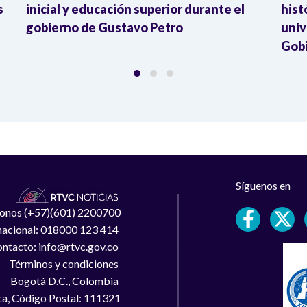
s
inicial y educación superior durante el
hist
gobierno de Gustavo Petro
univ
Gob
Síguenos en
léfonos (+57)(601) 2200700
 nacional: 018000 123 414
ntacto: info@rtvc.gov.co
Términos y condiciones
Bogotá D.C., Colombia
a, Código Postal: 111321