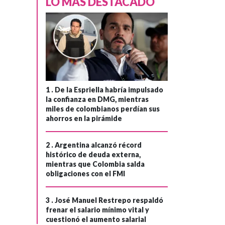
LO MÁS DESTACADO
Hace 2 semanas
Consejo de
›
Estado suspende
el decreto que
eliminaba una
prima a
congresistas
1 .
De la Espriella habría impulsado
estimada en
la confianza en DMG, mientras
$62.000 millones
miles de colombianos perdían sus
ahorros en la pirámide
al año
2 .
Argentina alcanzó récord
histórico de deuda externa,
mientras que Colombia salda
obligaciones con el FMI
3 .
José Manuel Restrepo respaldó
frenar el salario mínimo vital y
cuestionó el aumento salarial