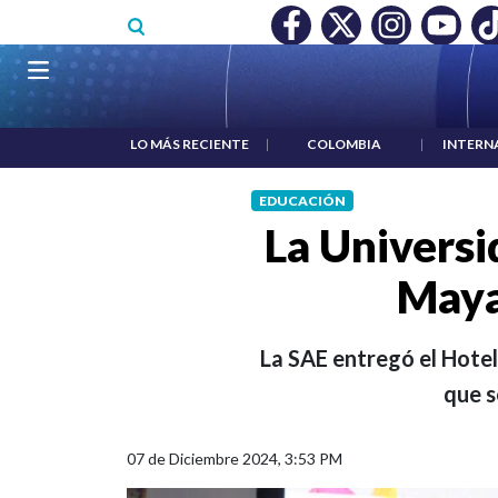
Pasar al contenido principal
O MÍNIMO NO DESTRUYÓ EMPLEO: JP MORGAN
|
"HABLAR NO
Navegación principal
LO MÁS RECIENTE
|
COLOMBIA
|
INTERN
EDUCACIÓN
La Universi
Maya
La SAE entregó el Hotel
que s
07 de Diciembre 2024, 3:53 PM