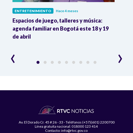
ENTRETENIMIENTO
Hace 4 meses
ENTR
Espacios de juego, talleres y música:
Muri
agenda familiar en Bogotá este 18 y 19
actri
de abril
en la
‹
›
Av. El Dorado Cr. 45 # 26 - 33 - Teléfonos (+57)(601) 2200700
Línea gratuita nacional: 018000 123 414
Contacto: info@rtvc.gov.co