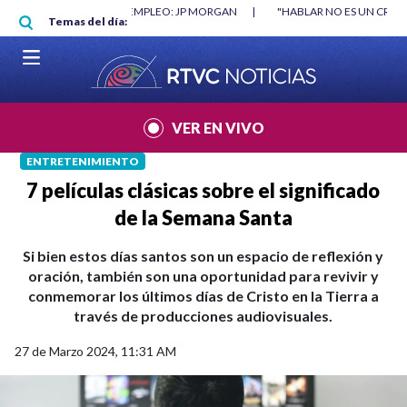
Pasar al contenido principal
RGAN
|
"HABLAR NO ES UN CRIMEN": CARTA DE BETO CORAL
|
ABELAR
Temas del día:
VER EN VIVO
ENTRETENIMIENTO
7 películas clásicas sobre el significado
de la Semana Santa
Si bien estos días santos son un espacio de reflexión y
oración, también son una oportunidad para revivir y
conmemorar los últimos días de Cristo en la Tierra a
través de producciones audiovisuales.
27 de Marzo 2024, 11:31 AM