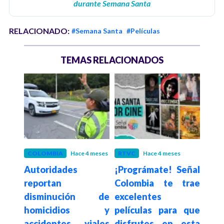
durante Semana Santa
RELACIONADO:
#Semana Santa
#Películas
TEMAS RELACIONADOS
s
COLOMBIA
Hace 4 meses
RTVC
Hace 4 meses
GOB
iajar
Autoridades
¡Prográmate! Señal
Min
lerta
reportan
Colombia te trae
aler
lla y
disminución de
excelentes
en e
homicidios y
películas para que
de f
accidentes viales
disfrutes en esta
Sem