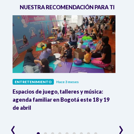
NUESTRA RECOMENDACIÓN PARA TI
ENTRETENIMIENTO
Hace 3 meses
ENTR
Espacios de juego, talleres y música:
Muri
agenda familiar en Bogotá este 18 y 19
actri
de abril
en la
‹
›