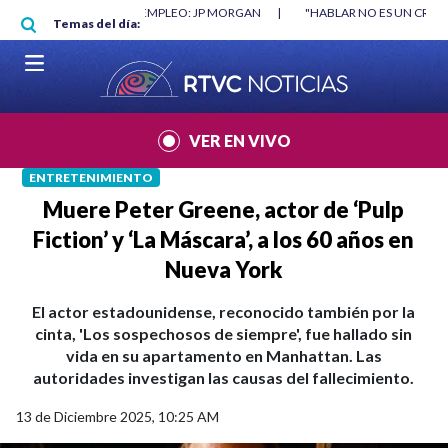
Pasar al contenido principal
O DESTRUYÓ EMPLEO: JP MORGAN
|
"HABLAR NO ES UN CRIMEN": CARTA 
Temas del día:
026
|
VER EN VIVO
ENTRETENIMIENTO
Muere Peter Greene, actor de ‘Pulp
Fiction’ y ‘La Máscara’, a los 60 años en
Nueva York
El actor estadounidense, reconocido también por la
cinta, 'Los sospechosos de siempre', fue hallado sin
vida en su apartamento en Manhattan. Las
autoridades investigan las causas del fallecimiento.
13 de Diciembre 2025, 10:25 AM