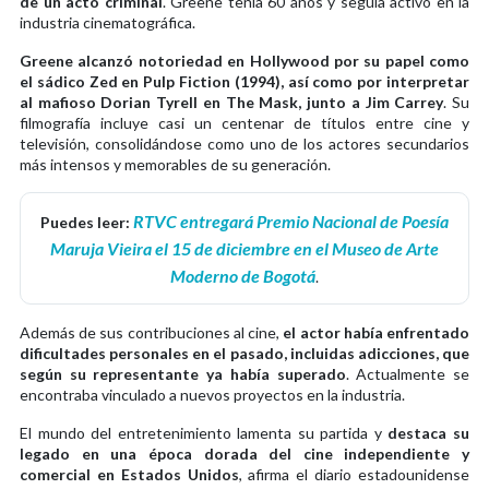
de un acto criminal
. Greene tenía 60 años y seguía activo en la
industria cinematográfica.
Greene alcanzó notoriedad en Hollywood por su papel como
el sádico Zed en Pulp Fiction (1994), así como por interpretar
al mafioso Dorian Tyrell en The Mask, junto a Jim Carrey
. Su
filmografía incluye casi un centenar de títulos entre cine y
televisión, consolidándose como uno de los actores secundarios
más intensos y memorables de su generación.
RTVC entregará Premio Nacional de Poesía
Puedes leer:
Maruja Vieira el 15 de diciembre en el Museo de Arte
Moderno de Bogotá
.
Además de sus contribuciones al cine,
el actor había enfrentado
dificultades personales en el pasado, incluidas adicciones, que
según su representante ya había superado
. Actualmente se
encontraba vinculado a nuevos proyectos en la industria.
El mundo del entretenimiento lamenta su partida y
destaca su
legado en una época dorada del cine independiente y
comercial en Estados Unidos
, afirma el diario estadounidense