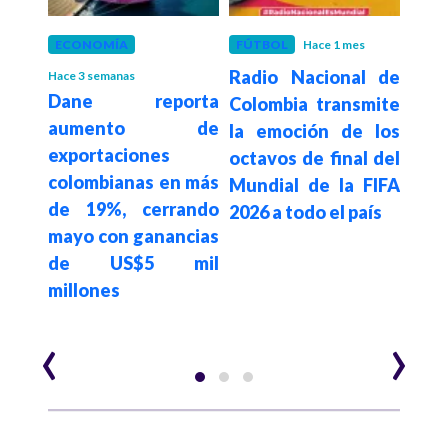
 mes
ECONOMÍA
FÚTBOL
Hace 1 mes
EST
s un
Radio Nacional de
Hace 3 semanas
Hace 1
Dane reporta
Do
 y de
Colombia transmite
aumento de
habr
 EE.
la emoción de los
exportaciones
de 
ente
octavos de final del
colombianas en más
dóla
Mundial de la FIFA
de 19%, cerrando
pro
2026 a todo el país
mayo con ganancias
cri
de US$5 mil
se b
millones
su 
pres
‹
›