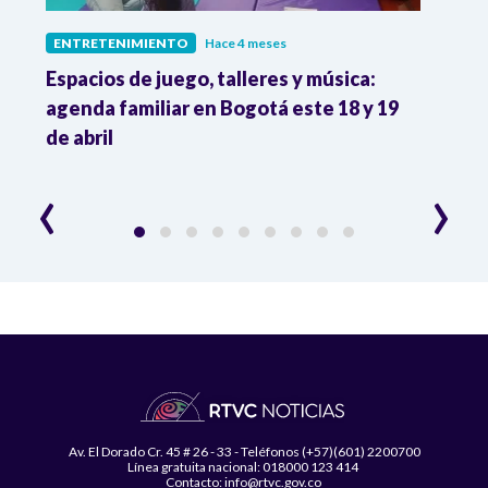
ENTRETENIMIENTO
Hace 4 meses
ENTR
Espacios de juego, talleres y música:
Muri
agenda familiar en Bogotá este 18 y 19
actri
de abril
en la
‹
›
Av. El Dorado Cr. 45 # 26 - 33 - Teléfonos (+57)(601) 2200700
Línea gratuita nacional: 018000 123 414
Contacto: info@rtvc.gov.co