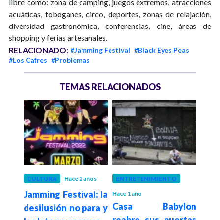
libre como: zona de camping, juegos extremos, atracciones
acuáticas, toboganes, circo, deportes, zonas de relajación,
diversidad gastronómica, conferencias, cine, áreas de
shopping y ferias artesanales.
RELACIONADO:
#Jamming Festival
#Black Eyes Peas
#Los Cafres
#Problemas
TEMAS RELACIONADOS
CULTURA
Hace 2 años
ENTRETENIMIENTO
COL
Jamming Festival: la
¿Qu
Hace 1 año
agué
Casa Babylon
desilusión no para y
gua
ción
reabre sus puertas