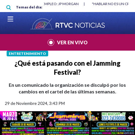
Pasar al contenido principal
O MÍNIMO NO DESTRUYÓ EMPLEO: JP MORGAN
|
"HABLAR NO ES UN CRIME
Temas del día:
L MUNDIAL 2026
|
VER EN VIVO
ENTRETENIMIENTO
¿Qué está pasando con el Jamming
Festival?
En un comunicado la organización se disculpó por los
cambios en el cartel de las últimas semanas.
29 de Noviembre 2024, 3:43 PM