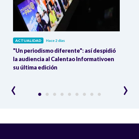
ACTUALIDAD
Hace 2 días
ACTU
 a
"Un periodismo diferente": así despidió
La p
la audiencia al Calentao Informativoen
tiene
su última edición
frec
‹
›