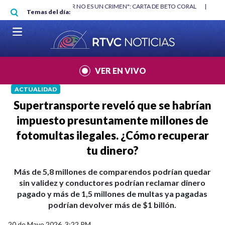
Pasar al contenido principal
|
"HABLAR NO ES UN CRIMEN": CARTA DE BETO CORAL
|
ABELARDO DE
Temas del día:
VER EN VIVO
ACTUALIDAD
Supertransporte reveló que se habrían
impuesto presuntamente millones de
fotomultas ilegales. ¿Cómo recuperar
tu dinero?
Más de 5,8 millones de comparendos podrían quedar
sin validez y conductores podrían reclamar dinero
pagado y más de 1,5 millones de multas ya pagadas
podrían devolver más de $1 billón.
20 de Mayo 2026, 3:22 PM