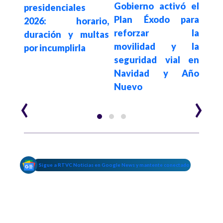
Gobierno activó el
aña y
presidenciales
conf
Plan Éxodo para
enes
2026: horario,
de 
reforzar la
caos
duración y multas
aé
movilidad y la
cios
por incumplirla
res
seguridad vial en
dos
mar
Navidad y Año
Nuevo
‹
›
Sigue a RTVC Noticias en Google News y mantente conectado