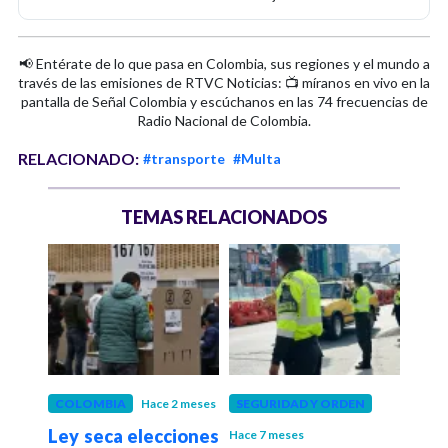
📢 Entérate de lo que pasa en Colombia, sus regiones y el mundo a
través de las emisiones de RTVC Noticias: 📺 míranos en vivo en la
pantalla de Señal Colombia y escúchanos en las 74 frecuencias de
Radio Nacional de Colombia.
RELACIONADO:
#transporte
#Multa
TEMAS RELACIONADOS
o
COLOMBIA
Hace 2 meses
SEGURIDAD Y ORDEN
COL
gón
Ley seca elecciones
Aer
Hace 7 meses