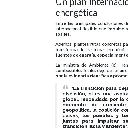
Un plan internacio
energética
Entre las principales conclusiones 
internacional flexible que
impulse 
fósiles
.
Además, plantea rutas concretas par
transformar los sistemas económic
fuentes de energía, especialmente 
La ministra de Ambiente (e), Iren
combustibles fósiles dejó de ser un o
por la evidencia científica y promo
"La transición para dej
discusión, ni es una aspi
global, respaldada por la c
momento de creciente i
geopolítica, la coalición c
países,
los pueblos y lo
juntos para impulsar s
transición justa y urgente
"