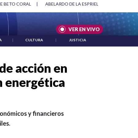
RIELLA Y DMG
|
ACUERDOS ENTRE ESTADOS UNIDOS E IRÁN
VER EN VIVO
A
|
CULTURA
|
JUSTICIA
 de acción en
n energética
conómicos y financieros
les.