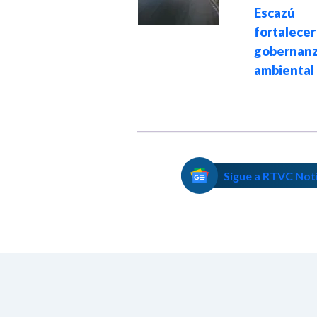
energía
Escazú
geotérmica y
fortale
acelerar la
gobernan
transición
ambiental
energética
Sigue a RTVC Not