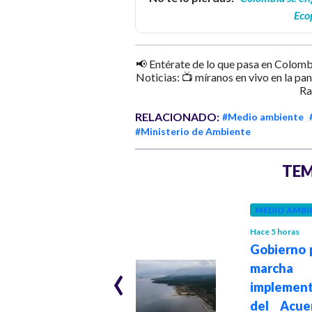
Eco
📢 Entérate de lo que pasa en Colomb
Noticias: 📺 míranos en vivo en la pa
Ra
RELACIONADO:
#Medio ambiente
#Ministerio de Ambiente
TEM
MEDIO AMBIENTE
MEDIO AMBI
Hace 1 mes
Hace 5 horas
Colombia e
Gobierno 
‹
Islandia sellan
march
alianza para
implement
impulsar la
del Acue