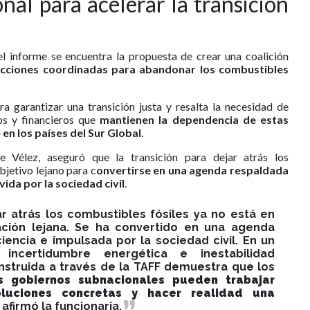
nal para acelerar la transición
del informe se encuentra la propuesta de crear una coalición
acciones coordinadas para abandonar los combustibles
a garantizar una transición justa y resalta la necesidad de
os y financieros que
mantienen la dependencia de estas
en los países del Sur Global
.
e Vélez, aseguró que la transición para dejar atrás los
bjetivo lejano para c
onvertirse en una agenda respaldada
vida por la sociedad civil
.
ar atrás los combustibles fósiles ya no está en
ración lejana. Se ha convertido en una agenda
iencia e impulsada por la sociedad civil. En un
ncertidumbre energética e inestabilidad
onstruida a través de la TAFF demuestra que los
s gobiernos subnacionales pueden trabajar
oluciones concretas y hacer realidad una
, afirmó la funcionaria.