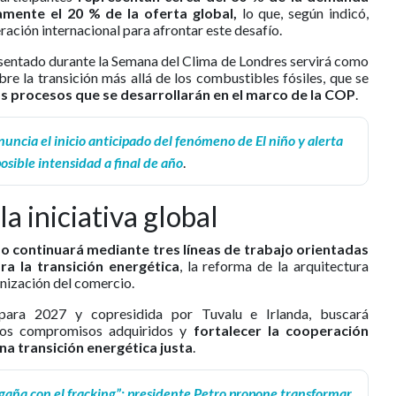
mente el 20 % de la oferta global,
lo que, según indicó,
ación internacional para afrontar este desafío.
esentado durante la Semana del Clima de Londres servirá como
re la transición más allá de los combustibles fósiles, que se
os procesos que se desarrollarán en el marco de la COP
.
uncia el inicio anticipado del fenómeno de El niño y alerta
osible intensidad a final de año
.
a iniciativa global
so continuará mediante tres líneas de trabajo orientadas
ra la transición energética
, la reforma de la arquitectura
onización del comercio.
 para 2027 y copresidida por Tuvalu e Irlanda, buscará
 los compromisos adquiridos y
fortalecer la cooperación
na transición energética justa
.
gaña con el fracking”: presidente Petro propone transformar