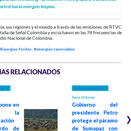
petrol hacia energías limpias
.
ia, sus regiones y el mundo a través de las emisiones de RTVC
ntalla de Señal Colombia y escúchanos en las 74 frecuencias de
dio Nacional de Colombia.
#Energías fósiles
#energías renovables
AS RELACIONADOS
ENTE
MEDIO AMBIENTE
Hace 10 horas
pone en
Gobierno del
a la
presidente Petro
ación
protege el páramo
rdo de
de Sumapaz con