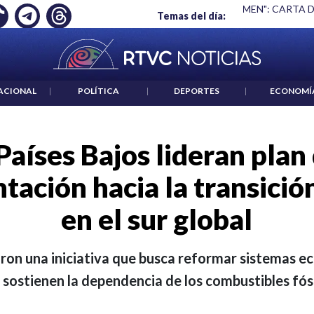
S UN CRIMEN": CARTA DE BETO CORAL
|
ABELARDO DE LA ESP
Temas del día:
ACIONAL
|
POLÍTICA
|
DEPORTES
|
ECONOMÍ
aíses Bajos lideran plan
tación hacia la transició
en el sur global
on una iniciativa que busca reformar sistemas e
 sostienen la dependencia de los combustibles fósi