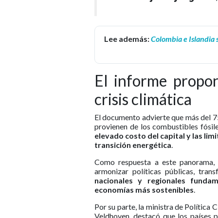
Lee además:
Colombia e Islandia 
El informe propon
crisis climática
El documento advierte que más del 7
provienen de los combustibles fósil
elevado costo del capital y las li
transición energética
.
Como respuesta a este panorama, el
armonizar políticas públicas, tran
nacionales y regionales fundam
economías más sostenibles
.
Por su parte, la ministra de Política 
Veldhoven, destacó que los países p