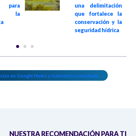
 para
una delimitación
cer la
que fortalece la
za
conservación y la
seguridad hídrica
icias en Google News y mantente conectado
NUESTRA RECOMENDACIÓN PARA TI