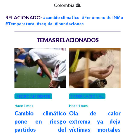
Colombia 📻.
RELACIONADO:
#cambio climatico
#Fenómeno del Niño
#Temperatura
#sequía
#inundaciones
TEMAS RELACIONADOS
MEDIO AMBIENTE
INTERNACIONAL
MED
Hace 1 mes
Hace 1 mes
Hace 1
ico:
Cambio climático
Ola de calor
Gobi
pone en riesgo
extrema ya deja
inic
partidos del
víctimas mortales
fen