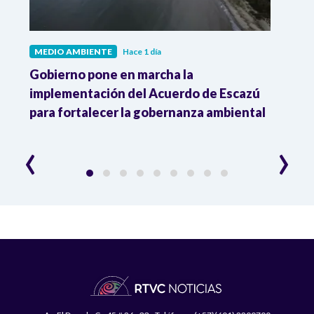
MEDIO AMBIENTE
Hace 1 día
MEDI
Gobierno pone en marcha la
Gobi
r
implementación del Acuerdo de Escazú
el p
para fortalecer la gobernanza ambiental
delim
cons
‹
›