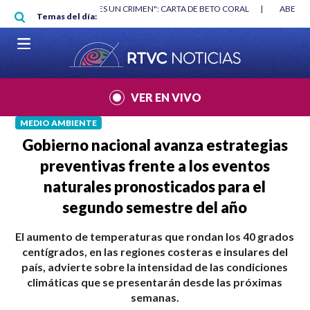
Pasar al contenido principal
RGAN
|
"HABLAR NO ES UN CRIMEN": CARTA DE BETO CORAL
|
ABELAR
Temas del día:
VER EN VIVO
MEDIO AMBIENTE
Gobierno nacional avanza estrategias
preventivas frente a los eventos
naturales pronosticados para el
segundo semestre del año
El aumento de temperaturas que rondan los 40 grados
centígrados, en las regiones costeras e insulares del
país, advierte sobre la intensidad de las condiciones
climáticas que se presentarán desde las próximas
semanas.