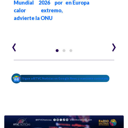
erte
Mundial 2026 por
en Europa
niño
tina
calor extremo,
posi
 mil
advierte la ONU
fina
ales
mo
‹
›
Sigue a RTVC Noticias en Google News y mantente conectado