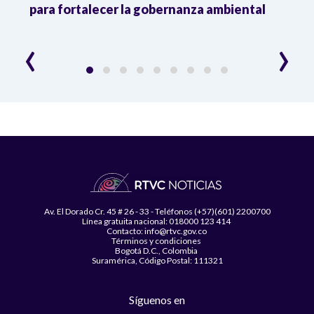
para fortalecer la gobernanza ambiental
delim
cons
‹
›
Av. El Dorado Cr. 45 # 26 - 33 - Teléfonos (+57)(601) 2200700
Línea gratuita nacional: 018000 123 414
Contacto: info@rtvc.gov.co
Términos y condiciones
Bogotá D.C., Colombia
Suramérica, Código Postal: 111321
Síguenos en