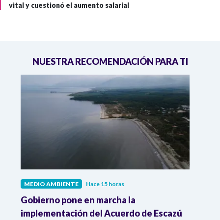
vital y cuestionó el aumento salarial
NUESTRA RECOMENDACIÓN PARA TI
MEDIO AMBIENTE
Hace 15 horas
MEDI
Gobierno pone en marcha la
Gobi
r
implementación del Acuerdo de Escazú
el p