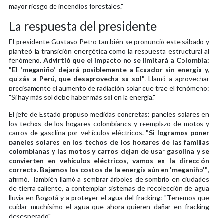
mayor riesgo de incendios forestales."
La respuesta del presidente
El presidente Gustavo Petro también se pronunció este sábado y
planteó la transición energética como la respuesta estructural al
fenómeno.
Advirtió que el impacto no se limitará a Colombia:
"El 'meganiño' dejará posiblemente a Ecuador sin energía y,
quizás a Perú, que desaprovecha su sol"
. Llamó a aprovechar
precisamente el aumento de radiación solar que trae el fenómeno:
"Si hay más sol debe haber más sol en la energía."
El jefe de Estado propuso medidas concretas: paneles solares en
los techos de los hogares colombianos y reemplazo de motos y
carros de gasolina por vehículos eléctricos.
"Si logramos poner
paneles solares en los techos de los hogares de las familias
colombianas y las motos y carros dejan de usar gasolina y se
convierten en vehículos eléctricos, vamos en la dirección
correcta. Bajamos los costos de la energía aún en 'meganiño'"
,
afirmó. También llamó a sembrar árboles de sombrío en ciudades
de tierra caliente, a contemplar sistemas de recolección de agua
lluvia en Bogotá y a proteger el agua del fracking: "Tenemos que
cuidar muchísimo el agua que ahora quieren dañar en fracking
desesperado".