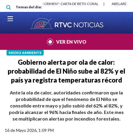
Pasar al contenido principal
|
"HABLAR NO ES UN CRIMEN": CARTA DE BETO CORAL
|
ABELARDO DE
Temas del día:
VER EN VIVO
MEDIO AMBIENTE
Gobierno alerta por ola de calor:
probabilidad de El Niño sube al 82% y el
país ya registra temperaturas récord
Ante la ola de calor, autoridades confirmaron que la
probabilidad de que el fenómeno de El Niño se
consolide entre mayo y julio subió del 62% al 82%, y
podría alcanzar el 96% hacia finales de año. Este mes
se multiplicaron alertas por incendios forestales.
16 de Mayo 2026, 1:09 PM