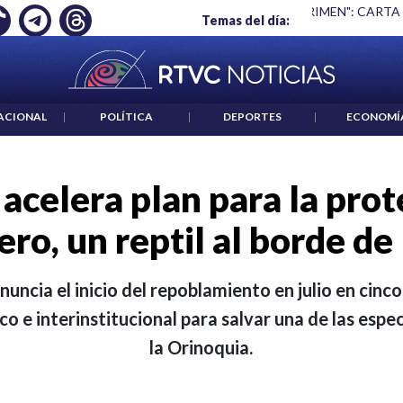
 ES UN CRIMEN": CARTA DE BETO CORAL
|
ABELARDO DE LA E
Temas del día:
ACIONAL
|
POLÍTICA
|
DEPORTES
|
ECONOMÍ
acelera plan para la prot
ro, un reptil al borde de
nuncia el inicio del repoblamiento en julio en cin
fico e interinstitucional para salvar una de las es
la Orinoquia.