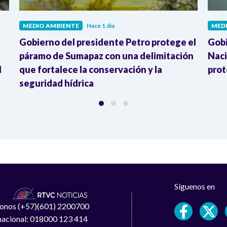
MEDIO AMBIENTE
Hace 1 día
MED
Gobierno del presidente Petro protege el
Gobi
páramo de Sumapaz con una delimitación
Naci
l
que fortalece la conservación y la
prot
seguridad hídrica
Síguenos en
léfonos (+57)(601) 2200700
 nacional: 018000 123 414