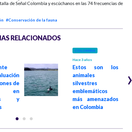
ntalla de Señal Colombia y escúchanos en las 74 frecuencias de
ón
#Conservación de la fauna
AS RELACIONADOS
COLOMBIA
Hace 3 años
nte
Estos son los
aluación
animales
iones de
silvestres
a en
emblemáticos
icos y
más amenazados
s
en Colombia