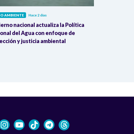
IO AMBIENTE
Hace 2 días
MEDIO AMBIENT
erno nacional actualiza la Política
Cambio climát
onal del Agua con enfoque de
del Mundial 2
ección y justicia ambiental
advierte la 