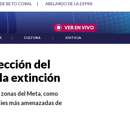
SPRIELLA Y DMG
|
ACUERDOS ENTRE ESTADOS UNIDOS E IRÁ
VER EN VIVO
A
|
CULTURA
|
JUSTICIA
ección del
 la extinción
co zonas del Meta, como
pecies más amenazadas de