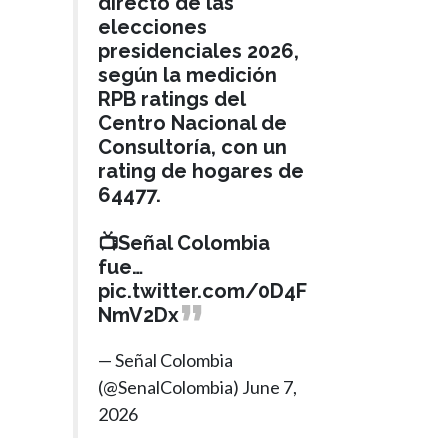
directo de las
elecciones
presidenciales 2026,
según la medición
RPB ratings del
Centro Nacional de
Consultoría, con un
rating de hogares de
64477.
📺Señal Colombia
fue…
pic.twitter.com/0D4F
NmV2Dx
— Señal Colombia
(@SenalColombia)
June 7,
2026