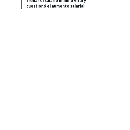
frenar el salario mínimo vital y
cuestionó el aumento salarial
MEDIO AMBIENTE
›
Hace 4 años
El 30% de áreas
marinas del país
serán declaradas
como protegidas