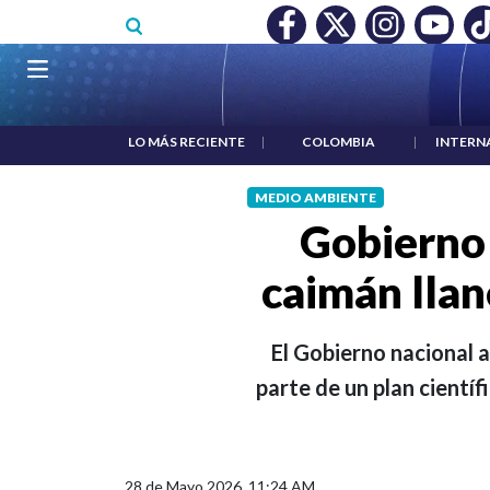
Pasar al contenido principal
O MÍNIMO NO DESTRUYÓ EMPLEO: JP MORGAN
|
"HABLAR NO
Navegación principal
LO MÁS RECIENTE
|
COLOMBIA
|
INTERN
MEDIO AMBIENTE
Gobierno 
caimán llane
El Gobierno nacional a
parte de un plan cientí
28 de Mayo 2026, 11:24 AM