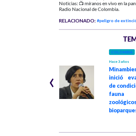
Noticias: 📺 míranos en vivo en la pa
Radio Nacional de Colombia.
RELACIONADO:
#peligro de extinci
TEM
COLOMBIA
MEDIO AMBIENTE
Hace 3 años
Minambie
‹
Hace 4 años
Más de un tercio
inició ev
de las especies de
de condic
tiburones está
faun
bajo amenaza
zoológ
bioparque