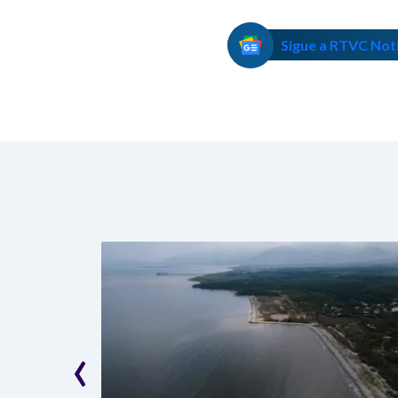
Sigue a RTVC Not
‹