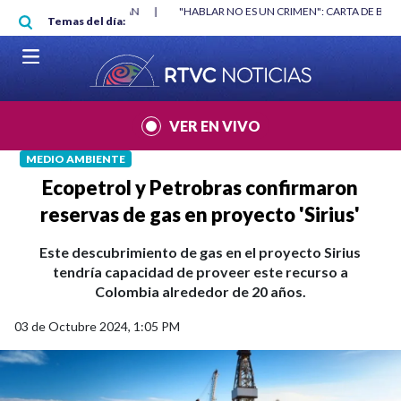
Pasar al contenido principal
RGAN
|
"HABLAR NO ES UN CRIMEN": CARTA DE BETO CORAL
|
ABELAR
Temas del día:
VER EN VIVO
MEDIO AMBIENTE
Ecopetrol y Petrobras confirmaron
reservas de gas en proyecto 'Sirius'
Este descubrimiento de gas en el proyecto Sirius
tendría capacidad de proveer este recurso a
Colombia alrededor de 20 años.
03 de Octubre 2024, 1:05 PM