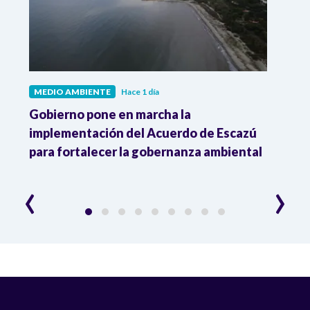
MEDIO AMBIENTE
Hace 1 día
MEDI
Gobierno pone en marcha la
Gobi
r
implementación del Acuerdo de Escazú
el p
para fortalecer la gobernanza ambiental
delim
cons
‹
›