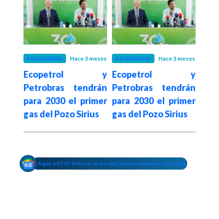
 meses
ECONOMÍA
Hace 3 meses
ECONOMÍA
Hace 3 meses
ECO
l y
Ecopetrol y
Ecopetrol y
Ec
drán
Petrobras tendrán
Petrobras tendrán
Pet
rimer
para 2030 el primer
para 2030 el primer
para
ius
gas del Pozo Sirius
gas del Pozo Sirius
gas 
Sigue a RTVC Noticias en Google News y mantente conectado