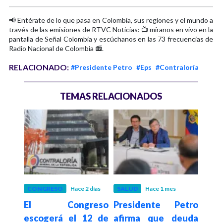
📢 Entérate de lo que pasa en Colombia, sus regiones y el mundo a
través de las emisiones de RTVC Noticias: 📺 míranos en vivo en la
pantalla de Señal Colombia y escúchanos en las 73 frecuencias de
Radio Nacional de Colombia 📻.
RELACIONADO:
#Presidente Petro
#Eps
#Contraloría
TEMAS RELACIONADOS
 mes
CONGRESO
Hace 2 días
SALUD
Hace 1 mes
ECO
etro
El Congreso
Presidente Petro
Pd
nda
escogerá el 12 de
afirma que deuda
den