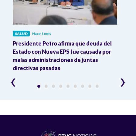
SALUD
Hace 1 mes
SALU
r
Presidente Petro afirma que deuda del
Minis
Estado con Nueva EPS fue causada por
Dese
to
malas administraciones de juntas
directivas pasadas
‹
›