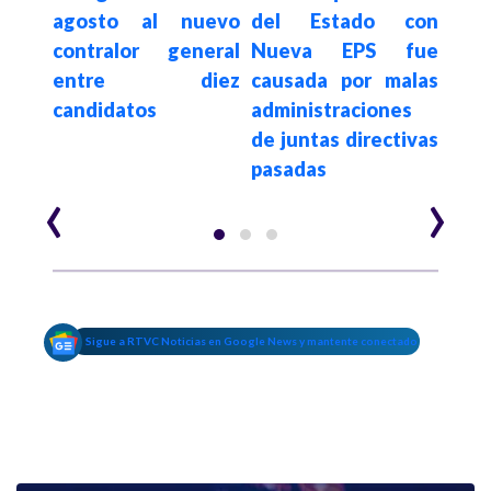
n el
agosto al nuevo
del Estado con
cont
contralor general
Nueva EPS fue
fin
entre diez
causada por malas
dine
candidatos
administraciones
el s
de juntas directivas
pasadas
‹
›
Sigue a RTVC Noticias en Google News y mantente conectado