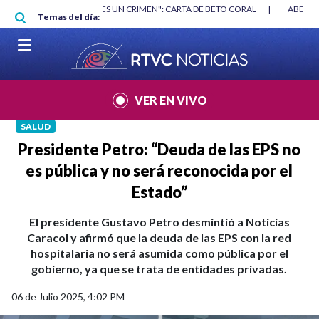
Pasar al contenido principal
RGAN
|
"HABLAR NO ES UN CRIMEN": CARTA DE BETO CORAL
|
ABELAR
Temas del día:
VER EN VIVO
SALUD
Presidente Petro: “Deuda de las EPS no
es pública y no será reconocida por el
Estado”
El presidente Gustavo Petro desmintió a Noticias
Caracol y afirmó que la deuda de las EPS con la red
hospitalaria no será asumida como pública por el
gobierno, ya que se trata de entidades privadas.
06 de Julio 2025, 4:02 PM