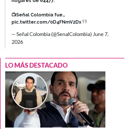
hogares de 64477.
📺Señal Colombia fue…
pic.twitter.com/0D4FNmV2Dx
— Señal Colombia (@SenalColombia)
June 7,
2026
LO MÁS DESTACADO