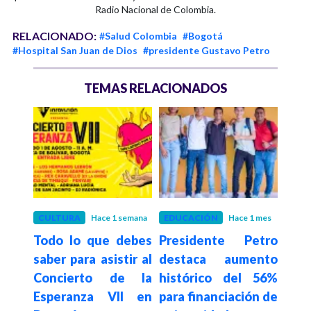
Radio Nacional de Colombia.
RELACIONADO:
#Salud Colombia
#Bogotá
#Hospital San Juan de Dios
#presidente Gustavo Petro
TEMAS RELACIONADOS
 mes
CULTURA
Hace 1 semana
EDUCACIÓN
Hace 1 mes
SAL
Todo lo que debes
Presidente Petro
Pre
arlos
saber para asistir al
destaca aumento
afi
tras
Concierto de la
histórico del 56%
del
Esperanza VII en
para financiación de
Nu