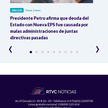
SALUD
Hace 1 mes
SALU
r
Presidente Petro afirma que deuda del
Minis
Estado con Nueva EPS fue causada por
Dese
to
malas administraciones de juntas
directivas pasadas
‹
›
Av. El Dorado Cr. 45 # 26 - 33 - Teléfonos (+57)(601) 2200700
Línea gratuita nacional: 018000 123 414
Contacto: info@rtvc.gov.co