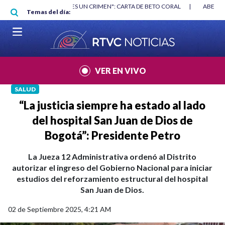
Pasar al contenido principal
RGAN
|
"HABLAR NO ES UN CRIMEN": CARTA DE BETO CORAL
|
ABELAR
Temas del día:
VER EN VIVO
SALUD
“La justicia siempre ha estado al lado
del hospital San Juan de Dios de
Bogotá”: Presidente Petro
La Jueza 12 Administrativa ordenó al Distrito
autorizar el ingreso del Gobierno Nacional para iniciar
estudios del reforzamiento estructural del hospital
San Juan de Dios.
02 de Septiembre 2025, 4:21 AM