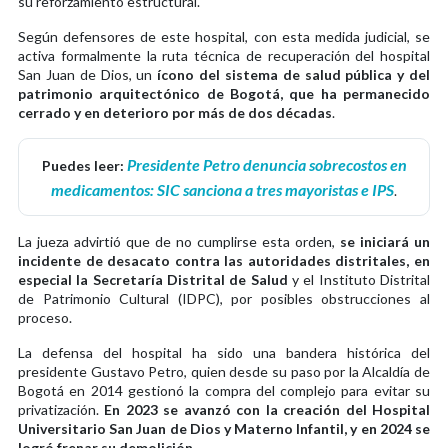
su reforzamiento estructural.
Según defensores de este hospital, con esta medida judicial, se
activa formalmente la ruta técnica de recuperación del hospital
San Juan de Dios, un
ícono del sistema de salud pública y del
patrimonio arquitectónico de Bogotá, que ha permanecido
cerrado y en deterioro por más de dos décadas
.
Presidente Petro denuncia sobrecostos en
Puedes leer:
medicamentos: SIC sanciona a tres mayoristas e IPS
.
La jueza advirtió que de no cumplirse esta orden,
se iniciará un
incidente de desacato contra las autoridades distritales, en
especial la Secretaría Distrital de Salud
y el Instituto Distrital
de Patrimonio Cultural (IDPC), por posibles obstrucciones al
proceso.
La defensa del hospital ha sido una bandera histórica del
presidente Gustavo Petro, quien desde su paso por la Alcaldía de
Bogotá en 2014 gestionó la compra del complejo para evitar su
privatización.
En 2023 se avanzó con la creación del Hospital
Universitario San Juan de Dios y Materno Infantil, y en 2024 se
logró frenar su demolición
.