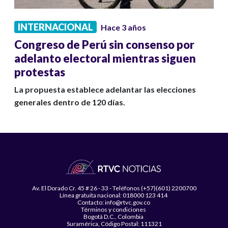
INTERNACIONAL
Hace 3 años
Congreso de Perú sin consenso por
adelanto electoral mientras siguen
protestas
La propuesta establece adelantar las elecciones
generales dentro de 120 días.
Av. El Dorado Cr. 45 # 26 - 33 - Teléfonos (+57)(601) 2200700
Línea gratuita nacional: 018000 123 414
Contacto: info@rtvc.gov.co
Términos y condiciones
Bogotá D.C., Colombia
Suramérica, Código Postal: 111321