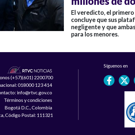
millones de d
El veredicto, el primer
concluye que sus plata
negligente y que ambas
para los menores.
Síguenos en
léfonos (+57)(601) 2200700
 nacional: 018000 123 414
ntacto: info@rtvc.gov.co
Términos y condiciones
Bogotá D.C., Colombia
a, Código Postal: 111321