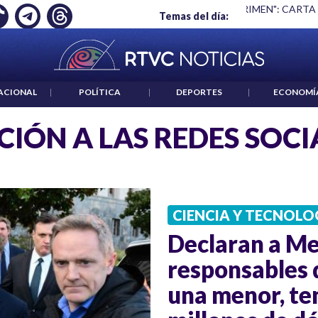
Ó EMPLEO: JP MORGAN
|
"HABLAR NO ES UN CRIMEN": CARTA
Temas del día:
ACIONAL
|
POLÍTICA
|
DEPORTES
|
ECONOMÍ
CIÓN A LAS REDES SOCI
CIENCIA Y TECNOLO
Declaran a M
responsables 
una menor, te