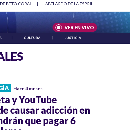
 DE BETO CORAL
|
ABELARDO DE LA ESPRIELLA Y DMG
|
VER EN VIVO
A
|
CULTURA
|
JUSTICIA
ALES
GÍA
Hace 4 meses
eta y YouTube
de causar adicción en
ndrán que pagar 6