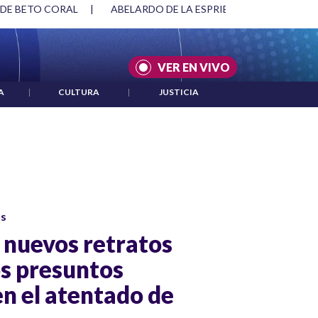
 DE BETO CORAL
|
ABELARDO DE LA ESPRIELLA Y DMG
|
VER EN VIVO
A
|
CULTURA
|
JUSTICIA
os
 nuevos retratos
os presuntos
en el atentado de