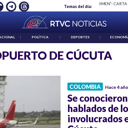
Ó EMPLEO: JP MORGAN
|
"HABLAR NO ES UN CRIMEN": CARTA
Temas del día:
ACIONAL
|
POLÍTICA
|
DEPORTES
|
ECONOMÍ
PUERTO DE CÚCUTA
COLOMBIA
Hace 4 añ
Se conocieron
hablados de l
involucrados 