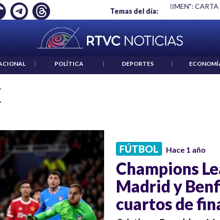
Ó EMPLEO: JP MORGAN
|
"HABLAR NO ES UN CRIMEN": CARTA
Temas del día:
ACIONAL
|
POLÍTICA
|
DEPORTES
|
ECONOMÍ
X
FÚTBOL
Hace 1 año
Champions Lea
Madrid y Benfi
cuartos de fin