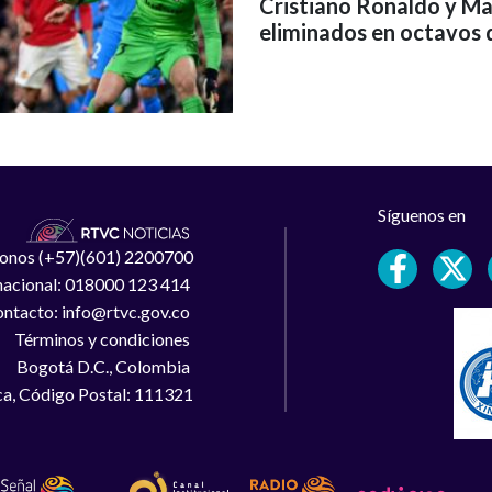
Cristiano Ronaldo y M
eliminados en octavos d
Síguenos en
léfonos (+57)(601) 2200700
 nacional: 018000 123 414
ntacto: info@rtvc.gov.co
Términos y condiciones
Bogotá D.C., Colombia
a, Código Postal: 111321