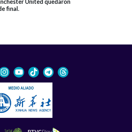
anchester United quedaron
e final.