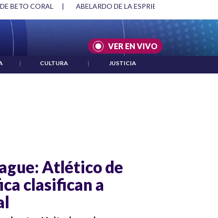
 DE BETO CORAL
|
ABELARDO DE LA ESPRIELLA Y DMG
|
VER EN VIVO
A
|
CULTURA
|
JUSTICIA
gue: Atlético de
ca clasifican a
al