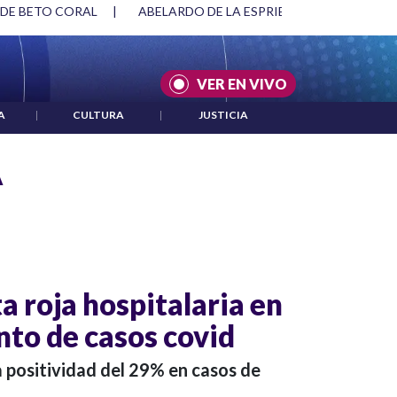
 DE BETO CORAL
|
ABELARDO DE LA ESPRIELLA Y DMG
|
VER EN VIVO
A
|
CULTURA
|
JUSTICIA
A
a roja hospitalaria en
nto de casos covid
 positividad del 29% en casos de