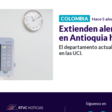
COLOMBIA
Hace 5 añ
Extienden aler
en Antioquia 
El departamento actua
en las UCI.
Síguenos en