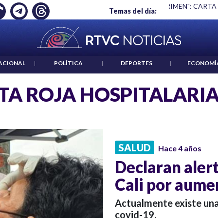
Ó EMPLEO: JP MORGAN
|
"HABLAR NO ES UN CRIMEN": CARTA
Temas del día:
ACIONAL
|
POLÍTICA
|
DEPORTES
|
ECONOMÍ
TA ROJA HOSPITALARI
SALUD
Hace 4 años
Declaran alert
Cali por aume
Actualmente existe una
covid-19.