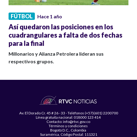
FÚTBOL
Hace 1 año
Así quedaron las posiciones en los
cuadrangulares a falta de dos fechas
para la final
Millonarios y Alianza Petrolera lideran sus
respectivos grupos.
Av. El Dorado Cr. 45 # 26 - 33 - Teléfonos (+57)(601) 2200700
Línea gratuita nacional: 018000 123 414
Contacto: info@rtvc.gov.co
Términos y condiciones
Bogotá D.C., Colombia
Suramérica, Código Postal: 111321